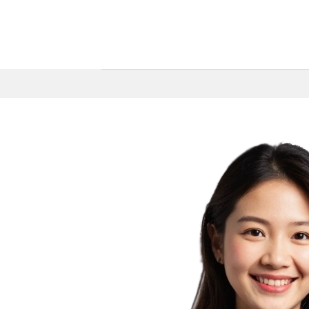
Bỏ
qua
nội
dung