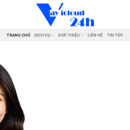
TRANG CHỦ
DỊCH VỤ
GIỚI THIỆU
LIÊN HỆ
TIN TỨC