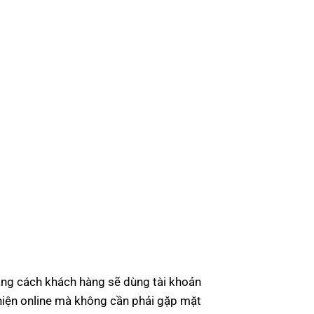
 bằng cách khách hàng sẽ dùng tài khoản
c hiện online mà không cần phải gặp mặt