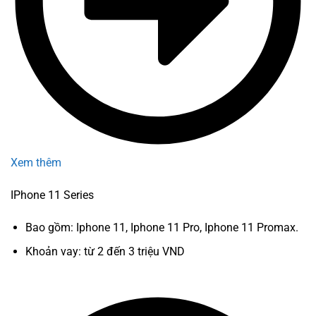
Xem thêm
IPhone 11 Series
Bao gồm: Iphone 11, Iphone 11 Pro, Iphone 11 Promax.
Khoản vay: từ 2 đến 3 triệu VND