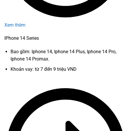
Xem thêm
IPhone 14 Series
Bao gồm: Iphone 14, Iphone 14 Plus, Iphone 14 Pro,
Iphone 14 Promax.
Khoản vay: từ 7 đến 9 triệu VND