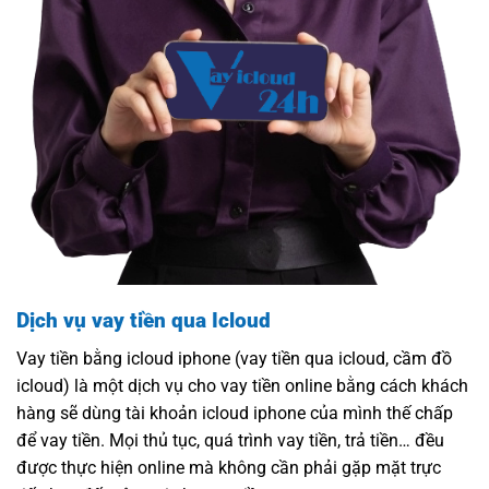
Dịch vụ vay tiền qua Icloud
Vay tiền bằng icloud iphone (vay tiền qua icloud, cầm đồ
icloud) là một dịch vụ cho vay tiền online bằng cách khách
hàng sẽ dùng tài khoản icloud iphone của mình thế chấp
để vay tiền. Mọi thủ tục, quá trình vay tiền, trả tiền… đều
được thực hiện online mà không cần phải gặp mặt trực