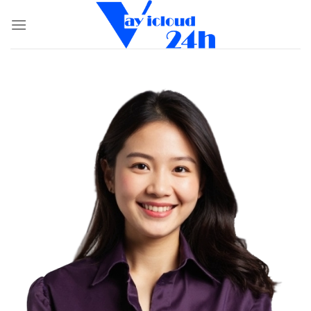
Bỏ
qua
nội
dung