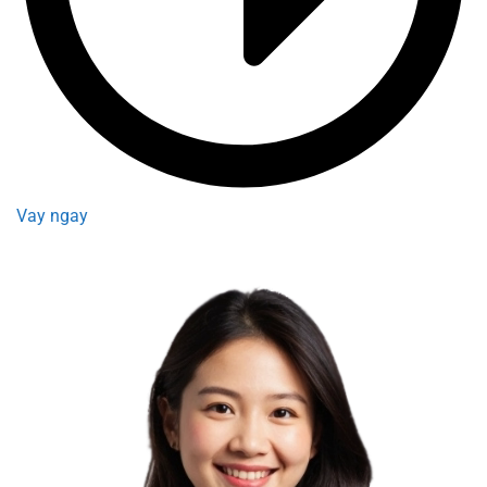
Vay ngay