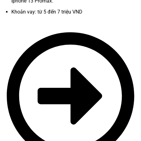
Iphone 13 Promax.
Khoản vay: từ 5 đến 7 triệu VND