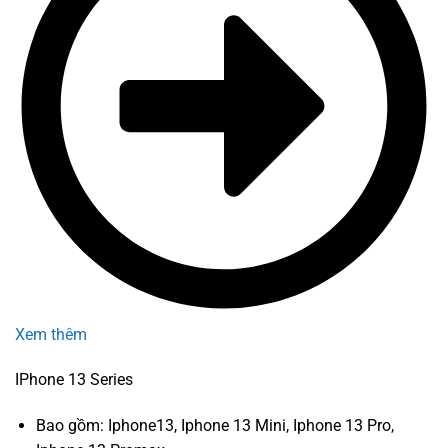
Xem thêm
IPhone 13 Series
Bao gồm: Iphone13, Iphone 13 Mini, Iphone 13 Pro,