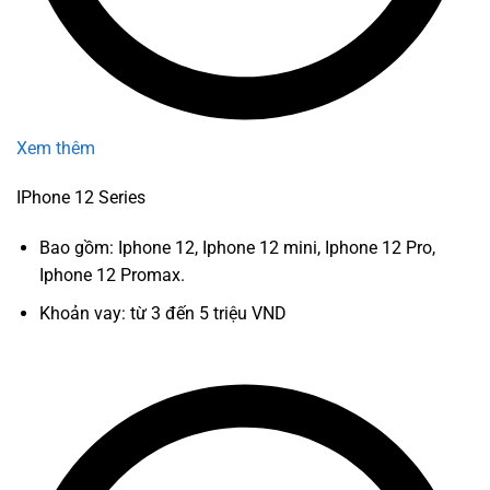
Xem thêm
IPhone 12 Series
Bao gồm: Iphone 12, Iphone 12 mini, Iphone 12 Pro,
Iphone 12 Promax.
Khoản vay: từ 3 đến 5 triệu VND