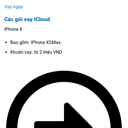
Vay ngay
Các gói vay ICloud
IPhone X
Bao gồm: IPhone XSMax.
Khoản vay: từ 2 triệu VND