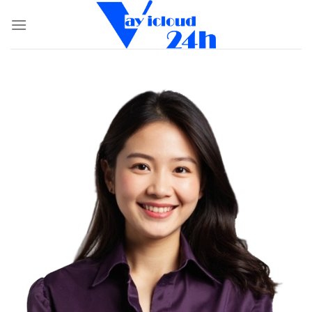
Bỏ
qua
nội
dung