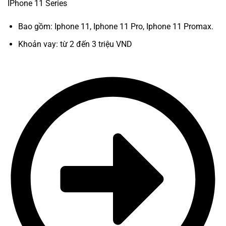
IPhone 11 Series
Bao gồm: Iphone 11, Iphone 11 Pro, Iphone 11 Promax.
Khoản vay: từ 2 đến 3 triệu VND