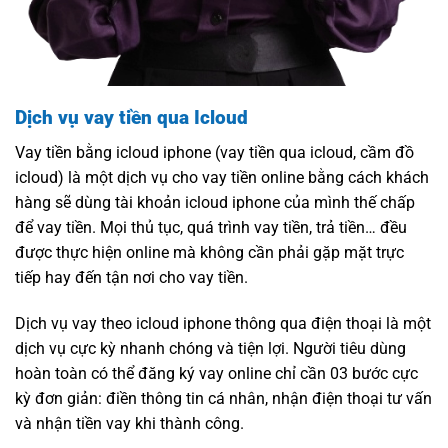
Dịch vụ vay tiền qua Icloud
Vay tiền bằng icloud iphone (vay tiền qua icloud, cầm đồ
icloud) là một dịch vụ cho vay tiền online bằng cách khách
hàng sẽ dùng tài khoản icloud iphone của mình thế chấp
để vay tiền. Mọi thủ tục, quá trình vay tiền, trả tiền… đều
được thực hiện online mà không cần phải gặp mặt trực
tiếp hay đến tận nơi cho vay tiền.
Dịch vụ vay theo icloud iphone thông qua điện thoại là một
dịch vụ cực kỳ nhanh chóng và tiện lợi. Người tiêu dùng
hoàn toàn có thể đăng ký vay online chỉ cần 03 bước cực
kỳ đơn giản: điền thông tin cá nhân, nhận điện thoại tư vấn
và nhận tiền vay khi thành công.