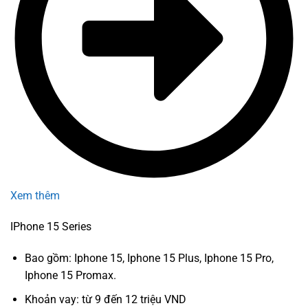
Xem thêm
IPhone 15 Series
Bao gồm: Iphone 15, Iphone 15 Plus, Iphone 15 Pro,
Iphone 15 Promax.
Khoản vay: từ 9 đến 12 triệu VND