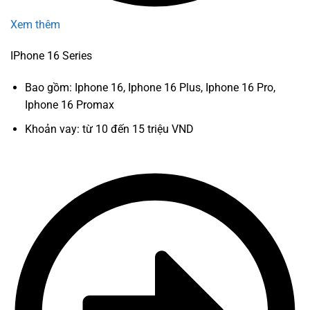
Xem thêm
IPhone 16 Series
Bao gồm: Iphone 16, Iphone 16 Plus, Iphone 16 Pro,
Iphone 16 Promax
Khoản vay: từ 10 đến 15 triệu VND