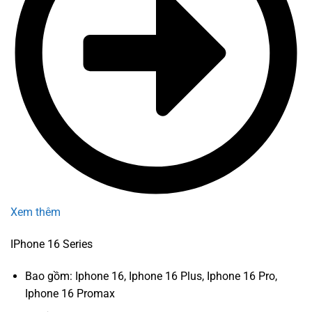
Xem thêm
IPhone 16 Series
Bao gồm: Iphone 16, Iphone 16 Plus, Iphone 16 Pro,
Iphone 16 Promax