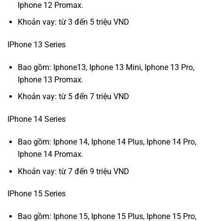
Iphone 12 Promax.
Khoản vay: từ 3 đến 5 triệu VND
IPhone 13 Series
Bao gồm: Iphone13, Iphone 13 Mini, Iphone 13 Pro,
Iphone 13 Promax.
Khoản vay: từ 5 đến 7 triệu VND
IPhone 14 Series
Bao gồm: Iphone 14, Iphone 14 Plus, Iphone 14 Pro,
Iphone 14 Promax.
Khoản vay: từ 7 đến 9 triệu VND
IPhone 15 Series
Bao gồm: Iphone 15, Iphone 15 Plus, Iphone 15 Pro,