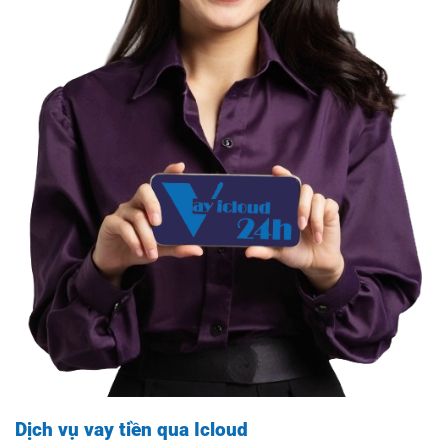
Dịch vụ vay tiền qua Icloud