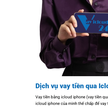
Dịch vụ vay tiền qua Ic
Vay tiền bằng icloud iphone (vay tiền qu
icloud iphone của mình thế chấp để vay t