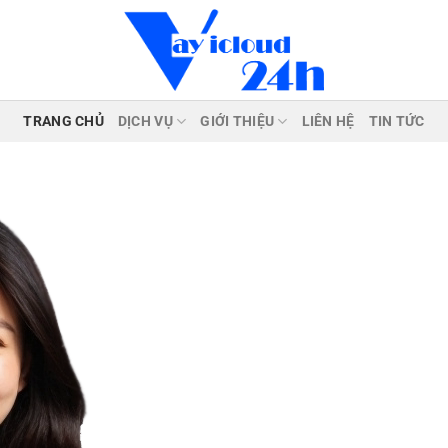
TRANG CHỦ
DỊCH VỤ
GIỚI THIỆU
LIÊN HỆ
TIN TỨC