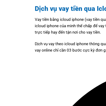
Dịch vụ vay tiền qua Ic
Vay tiền bằng icloud iphone (vay tiền qu
icloud iphone của mình thế chấp để vay t
trực tiếp hay đến tận nơi cho vay tiền.
Dịch vụ vay theo icloud iphone thông qua
vay online chỉ cần 03 bước cực kỳ đơn gi