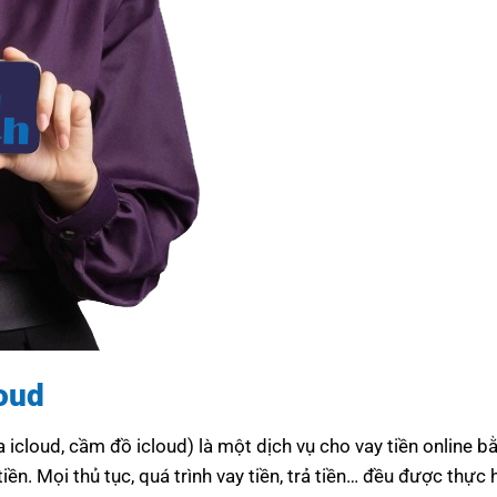
loud
a icloud, cầm đồ icloud) là một dịch vụ cho vay tiền online
iền. Mọi thủ tục, quá trình vay tiền, trả tiền… đều được thự