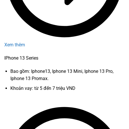
Xem thêm
IPhone 13 Series
Bao gồm: Iphone13, Iphone 13 Mini, Iphone 13 Pro,
Iphone 13 Promax.
Khoản vay: từ 5 đến 7 triệu VND