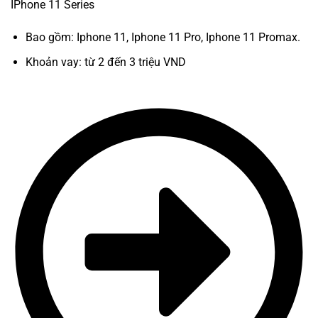
IPhone 11 Series
Bao gồm: Iphone 11, Iphone 11 Pro, Iphone 11 Promax.
Khoản vay: từ 2 đến 3 triệu VND