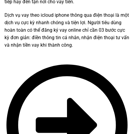
tiếp hay đến tận nơi cho vay tiền.
Dịch vụ vay theo icloud iphone thông qua điện thoại là một
dịch vụ cực kỳ nhanh chóng và tiện lợi. Người tiêu dùng
hoàn toàn có thể đăng ký vay online chỉ cần 03 bước cực
kỳ đơn giản: điền thông tin cá nhân, nhận điện thoại tư vấn
và nhận tiền vay khi thành công.