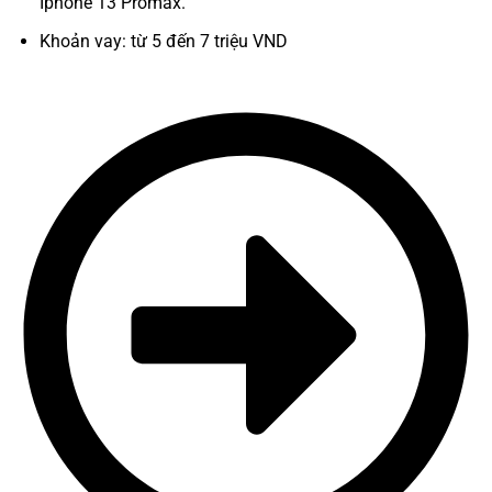
Iphone 13 Promax.
Khoản vay: từ 5 đến 7 triệu VND