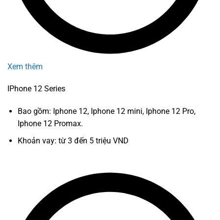
Xem thêm
IPhone 12 Series
Bao gồm: Iphone 12, Iphone 12 mini, Iphone 12 Pro,
Iphone 12 Promax.
Khoản vay: từ 3 đến 5 triệu VND