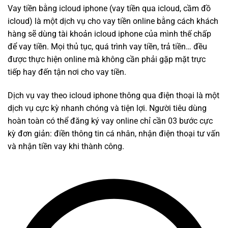
Vay tiền bằng icloud iphone (vay tiền qua icloud, cầm đồ
icloud) là một dịch vụ cho vay tiền online bằng cách khách
hàng sẽ dùng tài khoản icloud iphone của mình thế chấp
để vay tiền. Mọi thủ tục, quá trình vay tiền, trả tiền… đều
được thực hiện online mà không cần phải gặp mặt trực
tiếp hay đến tận nơi cho vay tiền.
Dịch vụ vay theo icloud iphone thông qua điện thoại là một
dịch vụ cực kỳ nhanh chóng và tiện lợi. Người tiêu dùng
hoàn toàn có thể đăng ký vay online chỉ cần 03 bước cực
kỳ đơn giản: điền thông tin cá nhân, nhận điện thoại tư vấn
và nhận tiền vay khi thành công.