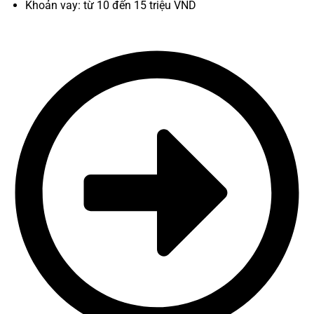
Khoản vay: từ 10 đến 15 triệu VND