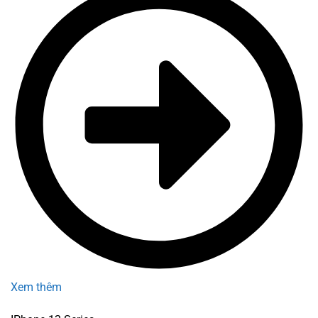
Xem thêm