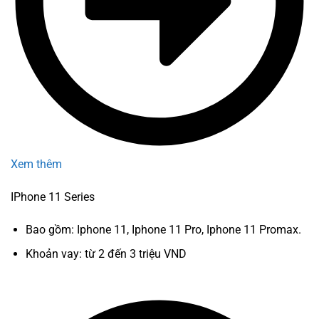
Xem thêm
IPhone 11 Series
Bao gồm: Iphone 11, Iphone 11 Pro, Iphone 11 Promax.
Khoản vay: từ 2 đến 3 triệu VND