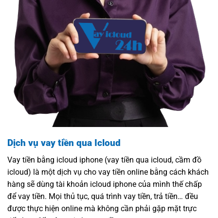
Dịch vụ vay tiền qua Icloud
Vay tiền bằng icloud iphone (vay tiền qua icloud, cầm đồ
icloud) là một dịch vụ cho vay tiền online bằng cách khách
hàng sẽ dùng tài khoản icloud iphone của mình thế chấp
để vay tiền. Mọi thủ tục, quá trình vay tiền, trả tiền… đều
được thực hiện online mà không cần phải gặp mặt trực