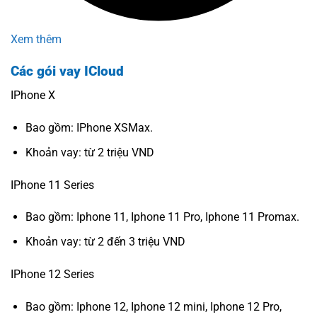
Xem thêm
Các gói vay ICloud
IPhone X
Bao gồm: IPhone XSMax.
Khoản vay: từ 2 triệu VND
IPhone 11 Series
Bao gồm: Iphone 11, Iphone 11 Pro, Iphone 11 Promax.
Khoản vay: từ 2 đến 3 triệu VND
IPhone 12 Series
Bao gồm: Iphone 12, Iphone 12 mini, Iphone 12 Pro,