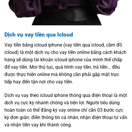
Dịch vụ vay tiền qua Icloud
Vay tiền bằng icloud iphone (vay tiền qua icloud, cầm đồ
icloud) là một dịch vụ cho vay tiền online bằng cách khách
hàng sẽ dùng tài khoản icloud iphone của mình thế chấp
để vay tiền. Mọi thủ tục, quá trình vay tiền, trả tiền… đều
được thực hiện online mà không cần phải gặp mặt trực
tiếp hay đến tận nơi cho vay tiền.
Dịch vụ vay theo icloud iphone thông qua điện thoại là một
dịch vụ cực kỳ nhanh chóng và tiện lợi. Người tiêu dùng
hoàn toàn có thể đăng ký vay online chỉ cần 03 bước cực
kỳ đơn giản: điền thông tin cá nhân, nhận điện thoại tư vấn
và nhận tiền vay khi thành công.