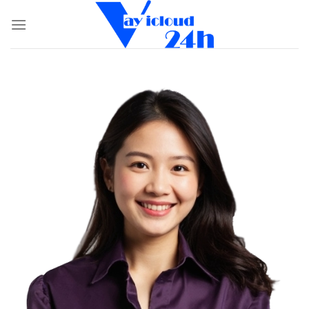
Bỏ
qua
nội
dung