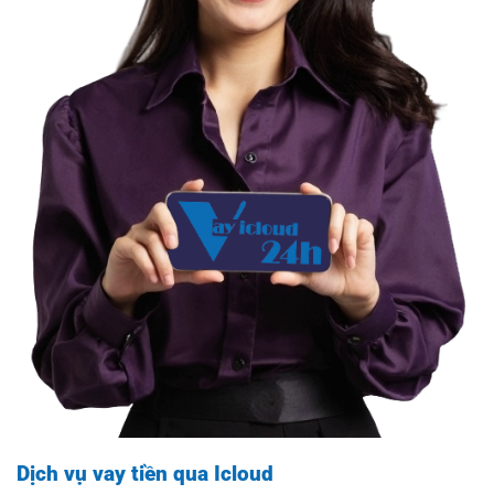
Dịch vụ vay tiền qua Icloud