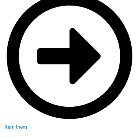
Xem thêm