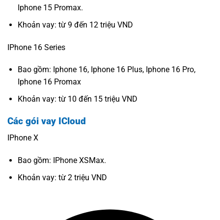
Iphone 15 Promax.
Khoản vay: từ 9 đến 12 triệu VND
IPhone 16 Series
Bao gồm: Iphone 16, Iphone 16 Plus, Iphone 16 Pro,
Iphone 16 Promax
Khoản vay: từ 10 đến 15 triệu VND
Các gói vay ICloud
IPhone X
Bao gồm: IPhone XSMax.
Khoản vay: từ 2 triệu VND