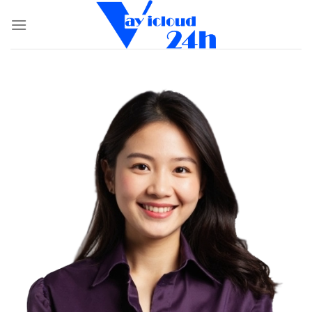
Bỏ
qua
nội
dung