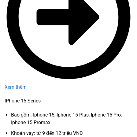
Xem thêm
IPhone 15 Series
Bao gồm: Iphone 15, Iphone 15 Plus, Iphone 15 Pro,
Iphone 15 Promax.
Khoản vay: từ 9 đến 12 triệu VND