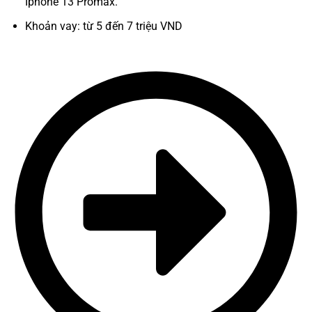
Iphone 13 Promax.
Khoản vay: từ 5 đến 7 triệu VND