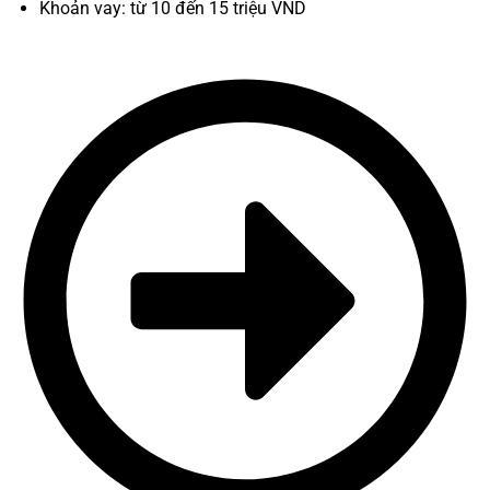
Khoản vay: từ 10 đến 15 triệu VND