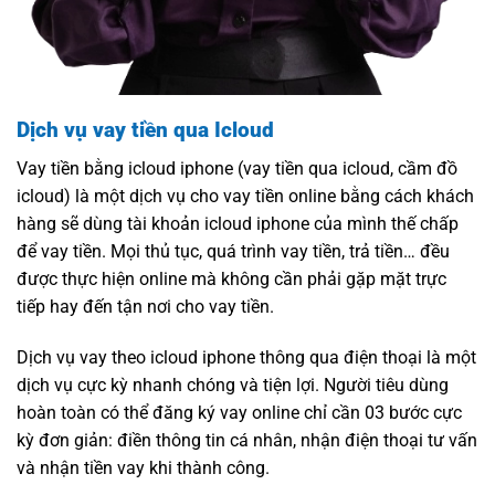
Dịch vụ vay tiền qua Icloud
Vay tiền bằng icloud iphone (vay tiền qua icloud, cầm đồ
icloud) là một dịch vụ cho vay tiền online bằng cách khách
hàng sẽ dùng tài khoản icloud iphone của mình thế chấp
để vay tiền. Mọi thủ tục, quá trình vay tiền, trả tiền… đều
được thực hiện online mà không cần phải gặp mặt trực
tiếp hay đến tận nơi cho vay tiền.
Dịch vụ vay theo icloud iphone thông qua điện thoại là một
dịch vụ cực kỳ nhanh chóng và tiện lợi. Người tiêu dùng
hoàn toàn có thể đăng ký vay online chỉ cần 03 bước cực
kỳ đơn giản: điền thông tin cá nhân, nhận điện thoại tư vấn
và nhận tiền vay khi thành công.