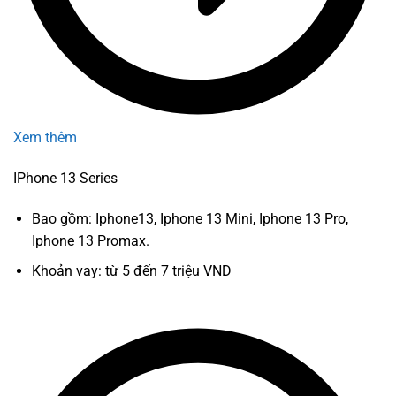
Xem thêm
IPhone 13 Series
Bao gồm: Iphone13, Iphone 13 Mini, Iphone 13 Pro,
Iphone 13 Promax.
Khoản vay: từ 5 đến 7 triệu VND