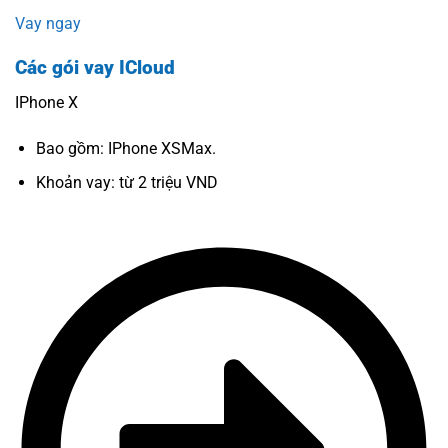
Vay ngay
Các gói vay ICloud
IPhone X
Bao gồm: IPhone XSMax.
Khoản vay: từ 2 triệu VND