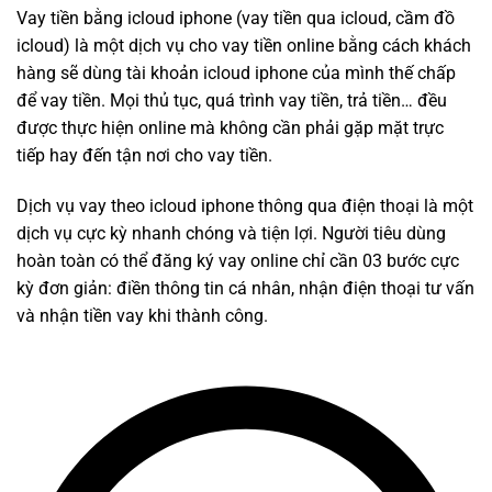
Vay tiền bằng icloud iphone (vay tiền qua icloud, cầm đồ
icloud) là một dịch vụ cho vay tiền online bằng cách khách
hàng sẽ dùng tài khoản icloud iphone của mình thế chấp
để vay tiền. Mọi thủ tục, quá trình vay tiền, trả tiền… đều
được thực hiện online mà không cần phải gặp mặt trực
tiếp hay đến tận nơi cho vay tiền.
Dịch vụ vay theo icloud iphone thông qua điện thoại là một
dịch vụ cực kỳ nhanh chóng và tiện lợi. Người tiêu dùng
hoàn toàn có thể đăng ký vay online chỉ cần 03 bước cực
kỳ đơn giản: điền thông tin cá nhân, nhận điện thoại tư vấn
và nhận tiền vay khi thành công.