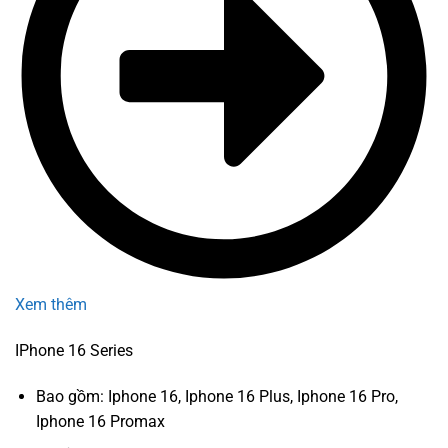
Xem thêm
IPhone 16 Series
Bao gồm: Iphone 16, Iphone 16 Plus, Iphone 16 Pro,
Iphone 16 Promax