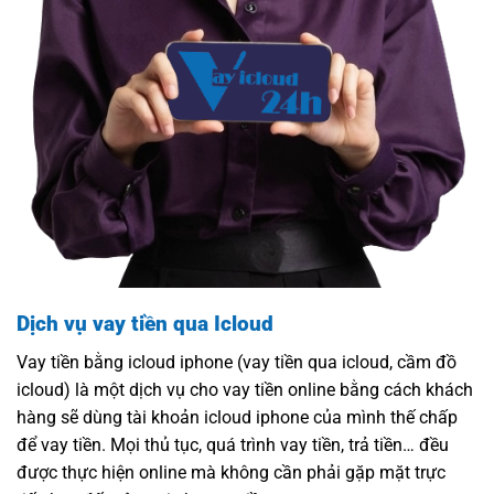
Dịch vụ vay tiền qua Icloud
Vay tiền bằng icloud iphone (vay tiền qua icloud, cầm đồ
icloud) là một dịch vụ cho vay tiền online bằng cách khách
hàng sẽ dùng tài khoản icloud iphone của mình thế chấp
để vay tiền. Mọi thủ tục, quá trình vay tiền, trả tiền… đều
được thực hiện online mà không cần phải gặp mặt trực