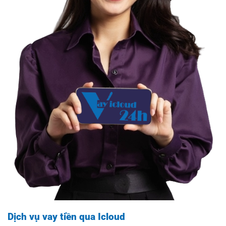
Dịch vụ vay tiền qua Icloud