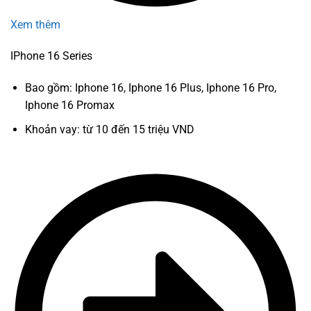
Xem thêm
IPhone 16 Series
Bao gồm: Iphone 16, Iphone 16 Plus, Iphone 16 Pro,
Iphone 16 Promax
Khoản vay: từ 10 đến 15 triệu VND