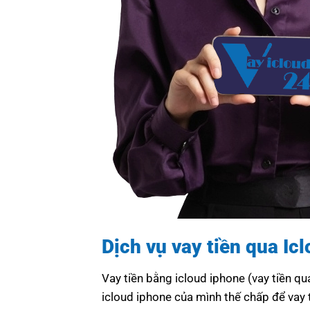
Dịch vụ vay tiền qua Ic
Vay tiền bằng icloud iphone (vay tiền qu
icloud iphone của mình thế chấp để vay t