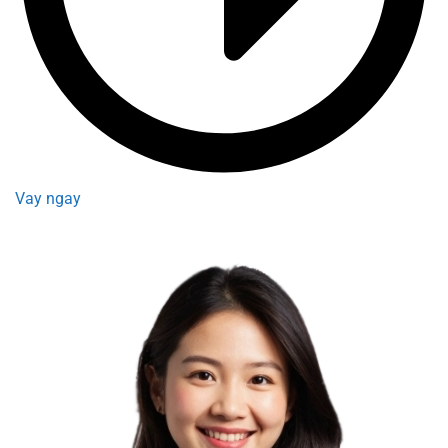
Vay ngay