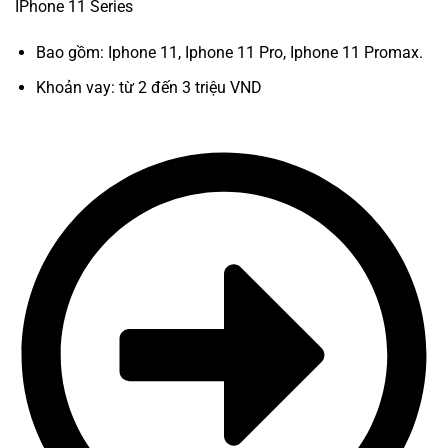
IPhone 11 Series
Bao gồm: Iphone 11, Iphone 11 Pro, Iphone 11 Promax.
Khoản vay: từ 2 đến 3 triệu VND