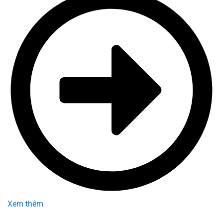
Xem thêm