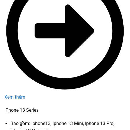
Xem thêm
IPhone 13 Series
Bao gồm: Iphone13, Iphone 13 Mini, Iphone 13 Pro,