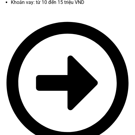
Khoản vay: từ 10 đến 15 triệu VND