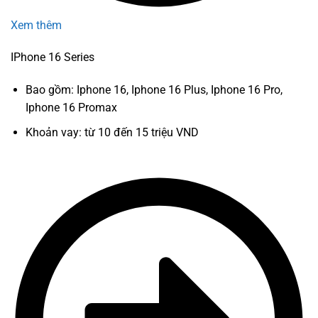
Xem thêm
IPhone 16 Series
Bao gồm: Iphone 16, Iphone 16 Plus, Iphone 16 Pro,
Iphone 16 Promax
Khoản vay: từ 10 đến 15 triệu VND