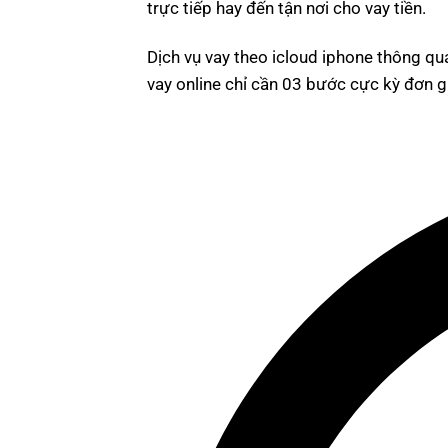
trực tiếp hay đến tận nơi cho vay tiền.
Dịch vụ vay theo icloud iphone thông qua
vay online chỉ cần 03 bước cực kỳ đơn gi