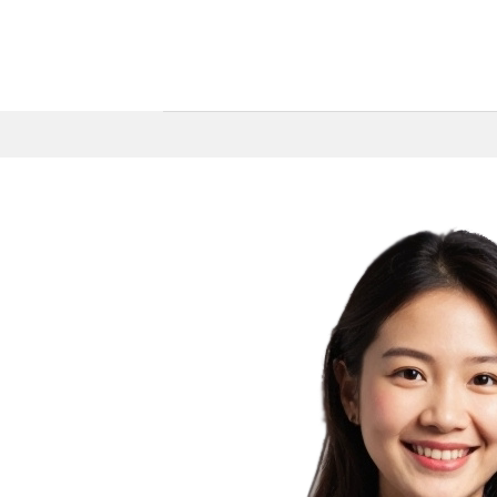
Bỏ
qua
nội
dung