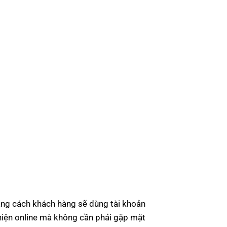
 bằng cách khách hàng sẽ dùng tài khoản
c hiện online mà không cần phải gặp mặt