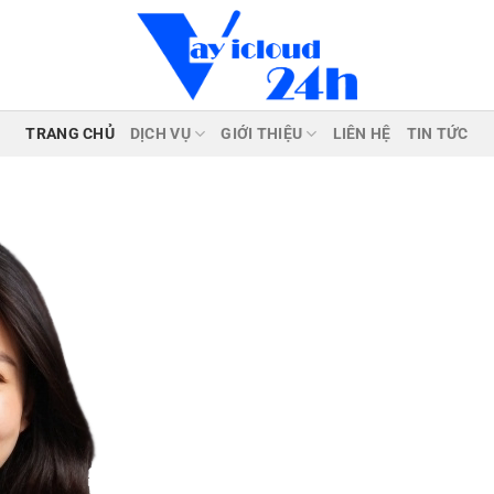
TRANG CHỦ
DỊCH VỤ
GIỚI THIỆU
LIÊN HỆ
TIN TỨC