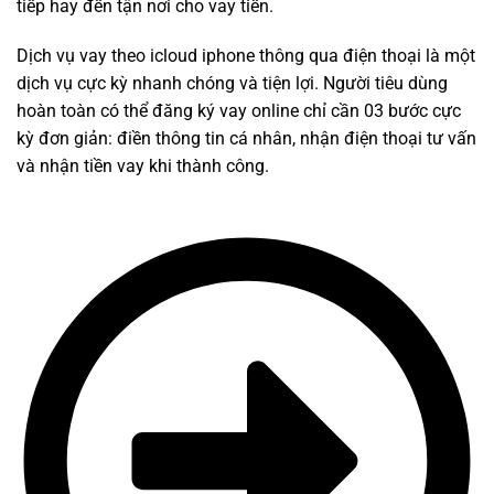
tiếp hay đến tận nơi cho vay tiền.
Dịch vụ vay theo icloud iphone thông qua điện thoại là một
dịch vụ cực kỳ nhanh chóng và tiện lợi. Người tiêu dùng
hoàn toàn có thể đăng ký vay online chỉ cần 03 bước cực
kỳ đơn giản: điền thông tin cá nhân, nhận điện thoại tư vấn
và nhận tiền vay khi thành công.