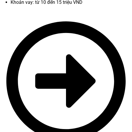
Khoản vay: từ 10 đến 15 triệu VND