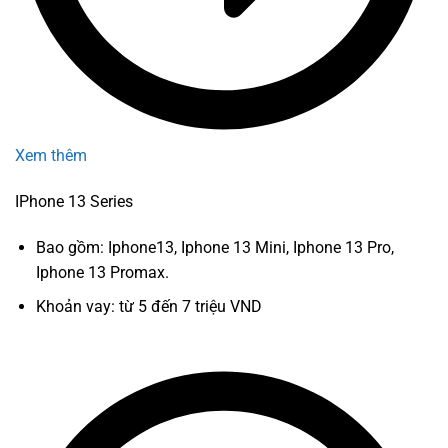
Xem thêm
IPhone 13 Series
Bao gồm: Iphone13, Iphone 13 Mini, Iphone 13 Pro,
Iphone 13 Promax.
Khoản vay: từ 5 đến 7 triệu VND