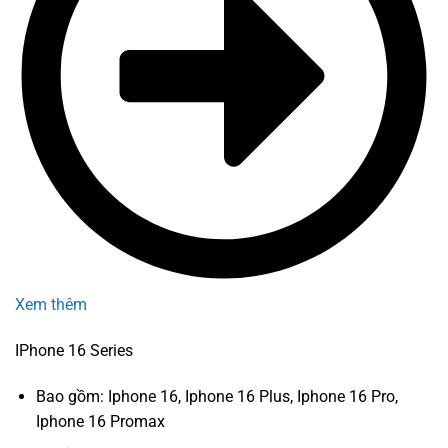
Xem thêm
IPhone 16 Series
Bao gồm: Iphone 16, Iphone 16 Plus, Iphone 16 Pro,
Iphone 16 Promax