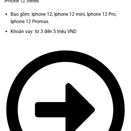
IPhone 12 Series
Bao gồm: Iphone 12, Iphone 12 mini, Iphone 12 Pro,
Iphone 12 Promax.
Khoản vay: từ 3 đến 5 triệu VND