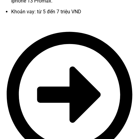
Iphone 13 Promax.
Khoản vay: từ 5 đến 7 triệu VND