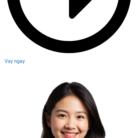
Vay ngay