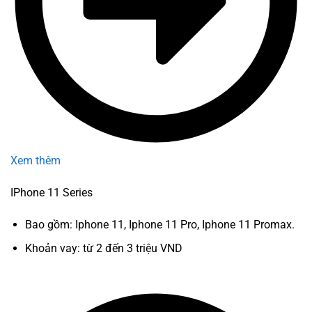
Xem thêm
IPhone 11 Series
Bao gồm: Iphone 11, Iphone 11 Pro, Iphone 11 Promax.
Khoản vay: từ 2 đến 3 triệu VND