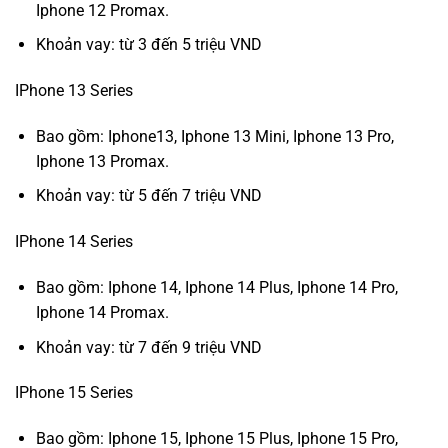
Iphone 12 Promax.
Khoản vay: từ 3 đến 5 triệu VND
IPhone 13 Series
Bao gồm: Iphone13, Iphone 13 Mini, Iphone 13 Pro,
Iphone 13 Promax.
Khoản vay: từ 5 đến 7 triệu VND
IPhone 14 Series
Bao gồm: Iphone 14, Iphone 14 Plus, Iphone 14 Pro,
Iphone 14 Promax.
Khoản vay: từ 7 đến 9 triệu VND
IPhone 15 Series
Bao gồm: Iphone 15, Iphone 15 Plus, Iphone 15 Pro,