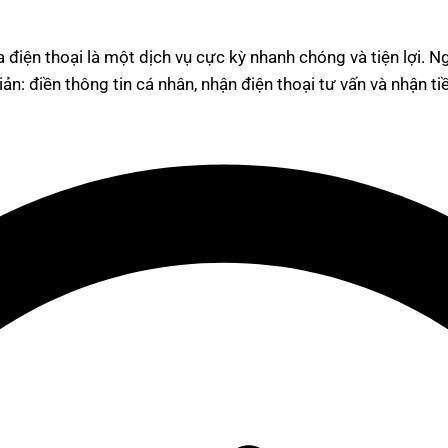
 điện thoại là một dịch vụ cực kỳ nhanh chóng và tiện lợi. 
ản: điền thông tin cá nhân, nhận điện thoại tư vấn và nhận ti