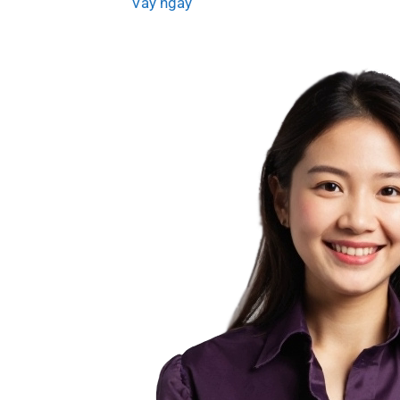
Vay ngay