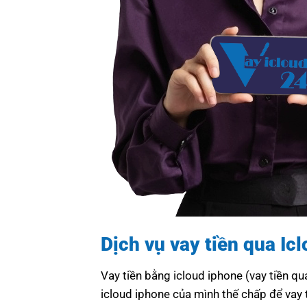
Dịch vụ vay tiền qua Ic
Vay tiền bằng icloud iphone (vay tiền qu
icloud iphone của mình thế chấp để vay t