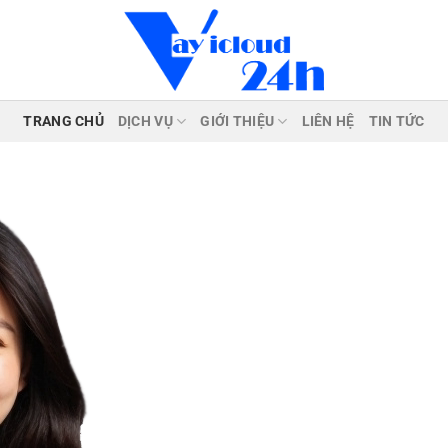
TRANG CHỦ
DỊCH VỤ
GIỚI THIỆU
LIÊN HỆ
TIN TỨC