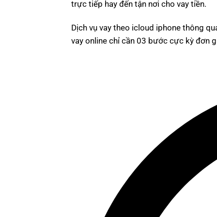
trực tiếp hay đến tận nơi cho vay tiền.
Dịch vụ vay theo icloud iphone thông qua
vay online chỉ cần 03 bước cực kỳ đơn gi