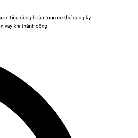
Người tiêu dùng hoàn toàn có thể đăng ký
ền vay khi thành công.