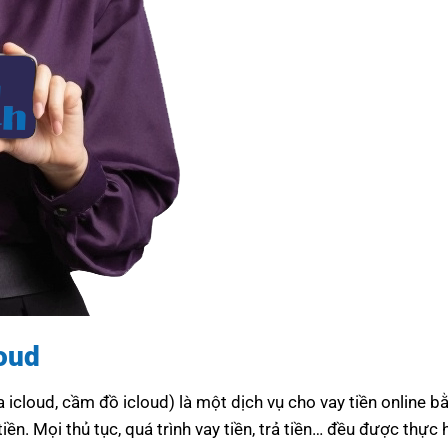
loud
a icloud, cầm đồ icloud) là một dịch vụ cho vay tiền online
iền. Mọi thủ tục, quá trình vay tiền, trả tiền… đều được thự