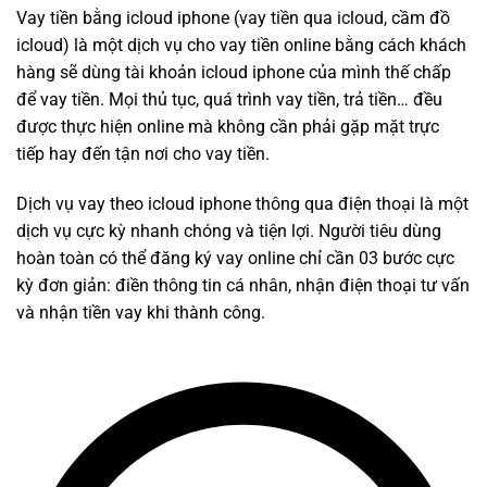
Vay tiền bằng icloud iphone (vay tiền qua icloud, cầm đồ
icloud) là một dịch vụ cho vay tiền online bằng cách khách
hàng sẽ dùng tài khoản icloud iphone của mình thế chấp
để vay tiền. Mọi thủ tục, quá trình vay tiền, trả tiền… đều
được thực hiện online mà không cần phải gặp mặt trực
tiếp hay đến tận nơi cho vay tiền.
Dịch vụ vay theo icloud iphone thông qua điện thoại là một
dịch vụ cực kỳ nhanh chóng và tiện lợi. Người tiêu dùng
hoàn toàn có thể đăng ký vay online chỉ cần 03 bước cực
kỳ đơn giản: điền thông tin cá nhân, nhận điện thoại tư vấn
và nhận tiền vay khi thành công.