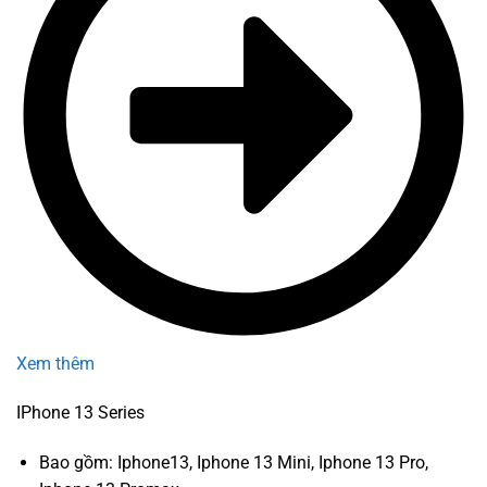
Xem thêm
IPhone 13 Series
Bao gồm: Iphone13, Iphone 13 Mini, Iphone 13 Pro,