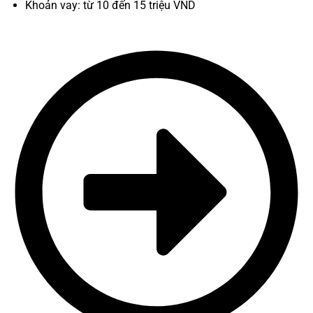
Khoản vay: từ 10 đến 15 triệu VND