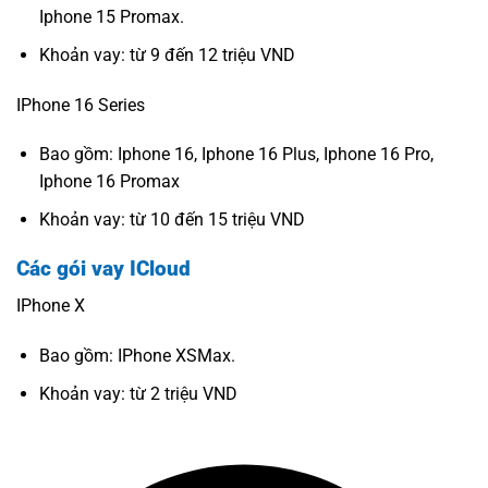
Iphone 15 Promax.
Khoản vay: từ 9 đến 12 triệu VND
IPhone 16 Series
Bao gồm: Iphone 16, Iphone 16 Plus, Iphone 16 Pro,
Iphone 16 Promax
Khoản vay: từ 10 đến 15 triệu VND
Các gói vay ICloud
IPhone X
Bao gồm: IPhone XSMax.
Khoản vay: từ 2 triệu VND