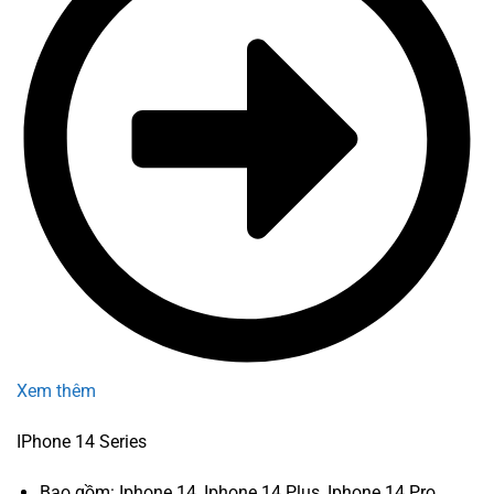
Xem thêm
IPhone 14 Series
Bao gồm: Iphone 14, Iphone 14 Plus, Iphone 14 Pro,