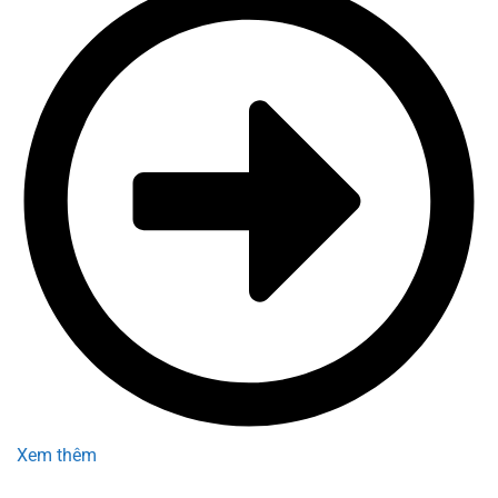
Xem thêm