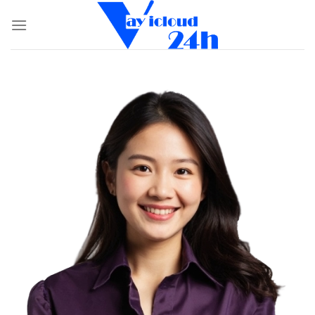
Bỏ
qua
nội
dung