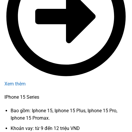
Xem thêm
IPhone 15 Series
Bao gồm: Iphone 15, Iphone 15 Plus, Iphone 15 Pro,
Iphone 15 Promax.
Khoản vay: từ 9 đến 12 triệu VND