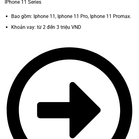
IPhone 11 Series
Bao gồm: Iphone 11, Iphone 11 Pro, Iphone 11 Promax.
Khoản vay: từ 2 đến 3 triệu VND