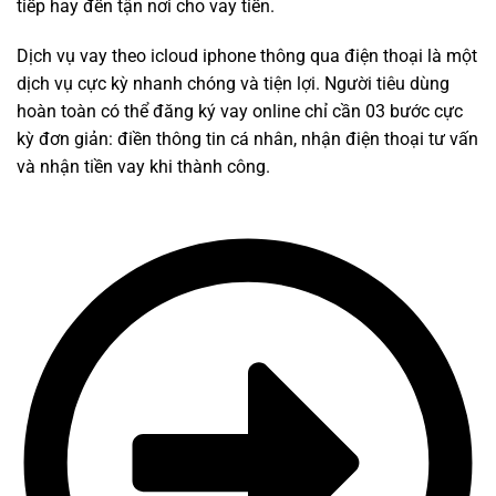
tiếp hay đến tận nơi cho vay tiền.
Dịch vụ vay theo icloud iphone thông qua điện thoại là một
dịch vụ cực kỳ nhanh chóng và tiện lợi. Người tiêu dùng
hoàn toàn có thể đăng ký vay online chỉ cần 03 bước cực
kỳ đơn giản: điền thông tin cá nhân, nhận điện thoại tư vấn
và nhận tiền vay khi thành công.