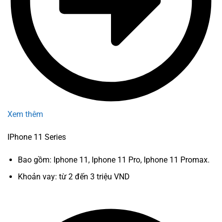
Xem thêm
IPhone 11 Series
Bao gồm: Iphone 11, Iphone 11 Pro, Iphone 11 Promax.
Khoản vay: từ 2 đến 3 triệu VND