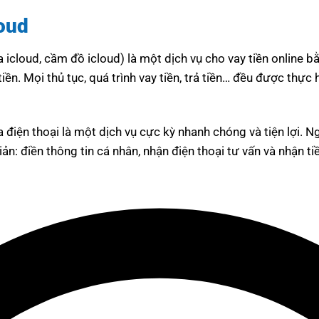
loud
a icloud, cầm đồ icloud) là một dịch vụ cho vay tiền online
iền. Mọi thủ tục, quá trình vay tiền, trả tiền… đều được thự
 điện thoại là một dịch vụ cực kỳ nhanh chóng và tiện lợi. 
ản: điền thông tin cá nhân, nhận điện thoại tư vấn và nhận ti