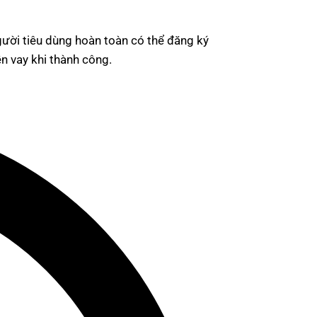
Người tiêu dùng hoàn toàn có thể đăng ký
ền vay khi thành công.