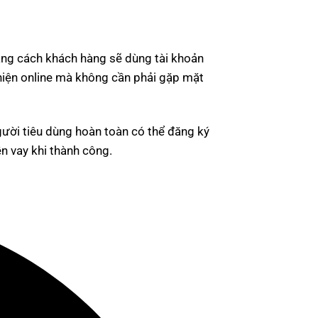
 bằng cách khách hàng sẽ dùng tài khoản
c hiện online mà không cần phải gặp mặt
Người tiêu dùng hoàn toàn có thể đăng ký
ền vay khi thành công.