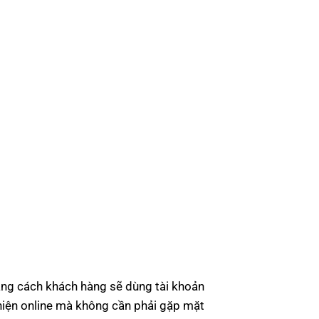
 bằng cách khách hàng sẽ dùng tài khoản
c hiện online mà không cần phải gặp mặt