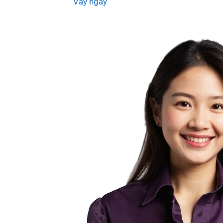
Vay ngay