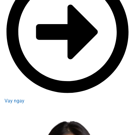
Vay ngay