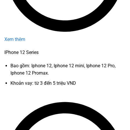
Xem thêm
IPhone 12 Series
Bao gồm: Iphone 12, Iphone 12 mini, Iphone 12 Pro,
Iphone 12 Promax.
Khoản vay: từ 3 đến 5 triệu VND