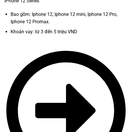
IPhone 12 Series
Bao gồm: Iphone 12, Iphone 12 mini, Iphone 12 Pro,
Iphone 12 Promax.
Khoản vay: từ 3 đến 5 triệu VND