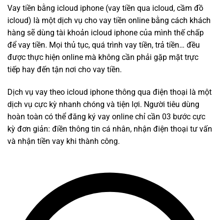
Vay tiền bằng icloud iphone (vay tiền qua icloud, cầm đồ
icloud) là một dịch vụ cho vay tiền online bằng cách khách
hàng sẽ dùng tài khoản icloud iphone của mình thế chấp
để vay tiền. Mọi thủ tục, quá trình vay tiền, trả tiền… đều
được thực hiện online mà không cần phải gặp mặt trực
tiếp hay đến tận nơi cho vay tiền.
Dịch vụ vay theo icloud iphone thông qua điện thoại là một
dịch vụ cực kỳ nhanh chóng và tiện lợi. Người tiêu dùng
hoàn toàn có thể đăng ký vay online chỉ cần 03 bước cực
kỳ đơn giản: điền thông tin cá nhân, nhận điện thoại tư vấn
và nhận tiền vay khi thành công.