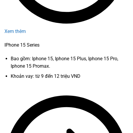
Xem thêm
IPhone 15 Series
Bao gồm: Iphone 15, Iphone 15 Plus, Iphone 15 Pro,
Iphone 15 Promax.
Khoản vay: từ 9 đến 12 triệu VND