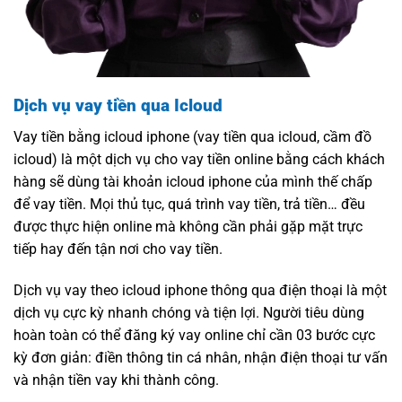
Dịch vụ vay tiền qua Icloud
Vay tiền bằng icloud iphone (vay tiền qua icloud, cầm đồ
icloud) là một dịch vụ cho vay tiền online bằng cách khách
hàng sẽ dùng tài khoản icloud iphone của mình thế chấp
để vay tiền. Mọi thủ tục, quá trình vay tiền, trả tiền… đều
được thực hiện online mà không cần phải gặp mặt trực
tiếp hay đến tận nơi cho vay tiền.
Dịch vụ vay theo icloud iphone thông qua điện thoại là một
dịch vụ cực kỳ nhanh chóng và tiện lợi. Người tiêu dùng
hoàn toàn có thể đăng ký vay online chỉ cần 03 bước cực
kỳ đơn giản: điền thông tin cá nhân, nhận điện thoại tư vấn
và nhận tiền vay khi thành công.