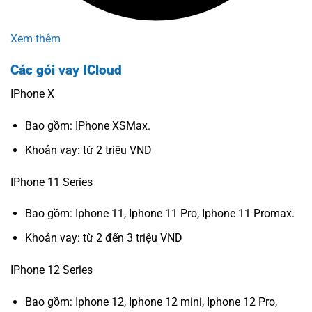
Xem thêm
Các gói vay ICloud
IPhone X
Bao gồm: IPhone XSMax.
Khoản vay: từ 2 triệu VND
IPhone 11 Series
Bao gồm: Iphone 11, Iphone 11 Pro, Iphone 11 Promax.
Khoản vay: từ 2 đến 3 triệu VND
IPhone 12 Series
Bao gồm: Iphone 12, Iphone 12 mini, Iphone 12 Pro,