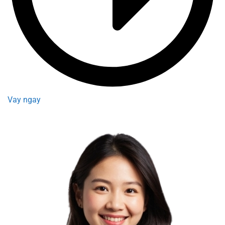
Vay ngay