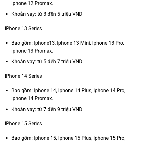
Iphone 12 Promax.
Khoản vay: từ 3 đến 5 triệu VND
IPhone 13 Series
Bao gồm: Iphone13, Iphone 13 Mini, Iphone 13 Pro,
Iphone 13 Promax.
Khoản vay: từ 5 đến 7 triệu VND
IPhone 14 Series
Bao gồm: Iphone 14, Iphone 14 Plus, Iphone 14 Pro,
Iphone 14 Promax.
Khoản vay: từ 7 đến 9 triệu VND
IPhone 15 Series
Bao gồm: Iphone 15, Iphone 15 Plus, Iphone 15 Pro,