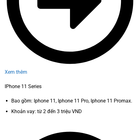
Xem thêm
IPhone 11 Series
Bao gồm: Iphone 11, Iphone 11 Pro, Iphone 11 Promax.
Khoản vay: từ 2 đến 3 triệu VND