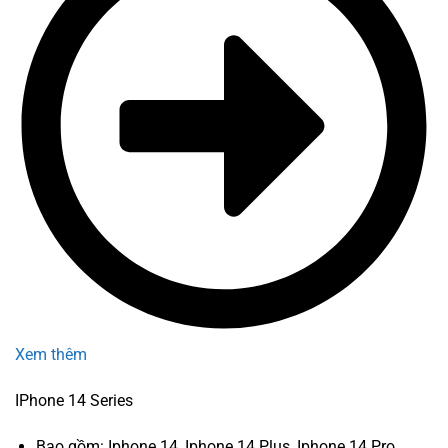
Xem thêm
IPhone 14 Series
Bao gồm: Iphone 14, Iphone 14 Plus, Iphone 14 Pro,