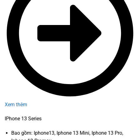
Xem thêm
IPhone 13 Series
Bao gồm: Iphone13, Iphone 13 Mini, Iphone 13 Pro,