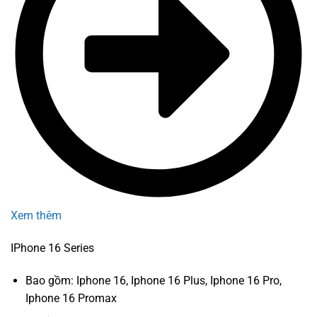
Xem thêm
IPhone 16 Series
Bao gồm: Iphone 16, Iphone 16 Plus, Iphone 16 Pro,
Iphone 16 Promax