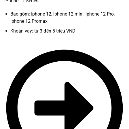
IPhone 12 Series
Bao gồm: Iphone 12, Iphone 12 mini, Iphone 12 Pro,
Iphone 12 Promax.
Khoản vay: từ 3 đến 5 triệu VND