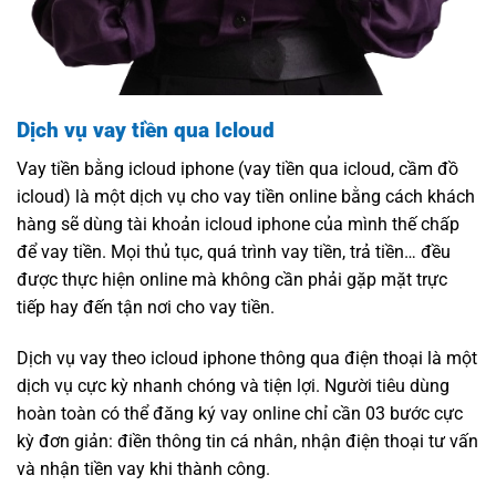
Dịch vụ vay tiền qua Icloud
Vay tiền bằng icloud iphone (vay tiền qua icloud, cầm đồ
icloud) là một dịch vụ cho vay tiền online bằng cách khách
hàng sẽ dùng tài khoản icloud iphone của mình thế chấp
để vay tiền. Mọi thủ tục, quá trình vay tiền, trả tiền… đều
được thực hiện online mà không cần phải gặp mặt trực
tiếp hay đến tận nơi cho vay tiền.
Dịch vụ vay theo icloud iphone thông qua điện thoại là một
dịch vụ cực kỳ nhanh chóng và tiện lợi. Người tiêu dùng
hoàn toàn có thể đăng ký vay online chỉ cần 03 bước cực
kỳ đơn giản: điền thông tin cá nhân, nhận điện thoại tư vấn
và nhận tiền vay khi thành công.