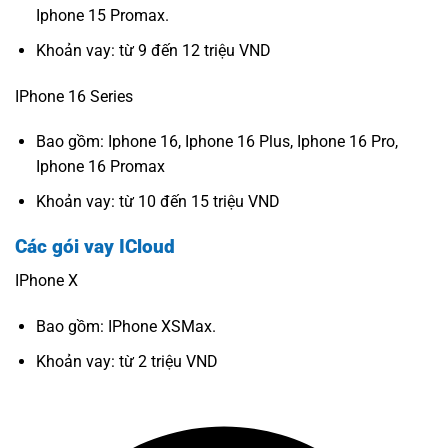
Iphone 15 Promax.
Khoản vay: từ 9 đến 12 triệu VND
IPhone 16 Series
Bao gồm: Iphone 16, Iphone 16 Plus, Iphone 16 Pro,
Iphone 16 Promax
Khoản vay: từ 10 đến 15 triệu VND
Các gói vay ICloud
IPhone X
Bao gồm: IPhone XSMax.
Khoản vay: từ 2 triệu VND