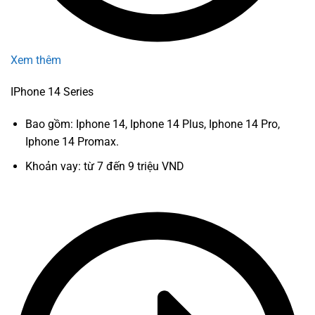
Xem thêm
IPhone 14 Series
Bao gồm: Iphone 14, Iphone 14 Plus, Iphone 14 Pro,
Iphone 14 Promax.
Khoản vay: từ 7 đến 9 triệu VND