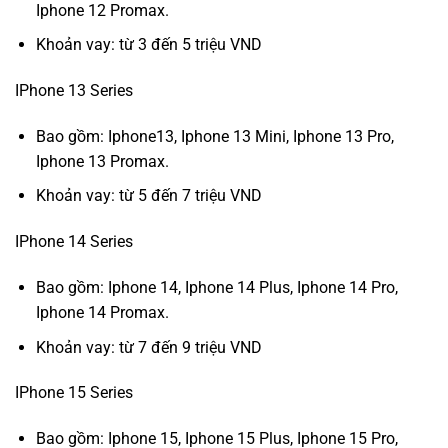
Iphone 12 Promax.
Khoản vay: từ 3 đến 5 triệu VND
IPhone 13 Series
Bao gồm: Iphone13, Iphone 13 Mini, Iphone 13 Pro,
Iphone 13 Promax.
Khoản vay: từ 5 đến 7 triệu VND
IPhone 14 Series
Bao gồm: Iphone 14, Iphone 14 Plus, Iphone 14 Pro,
Iphone 14 Promax.
Khoản vay: từ 7 đến 9 triệu VND
IPhone 15 Series
Bao gồm: Iphone 15, Iphone 15 Plus, Iphone 15 Pro,