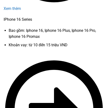
Xem thêm
IPhone 16 Series
Bao gồm: Iphone 16, Iphone 16 Plus, Iphone 16 Pro,
Iphone 16 Promax
Khoản vay: từ 10 đến 15 triệu VND