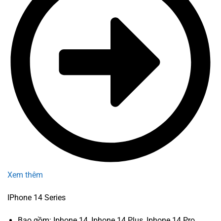
Xem thêm
IPhone 14 Series
Bao gồm: Iphone 14, Iphone 14 Plus, Iphone 14 Pro,