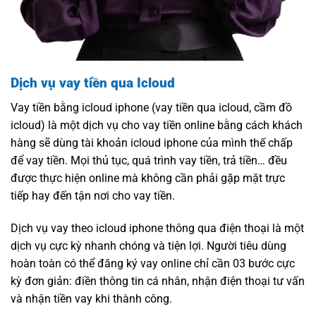
Dịch vụ vay tiền qua Icloud
Vay tiền bằng icloud iphone (vay tiền qua icloud, cầm đồ
icloud) là một dịch vụ cho vay tiền online bằng cách khách
hàng sẽ dùng tài khoản icloud iphone của mình thế chấp
để vay tiền. Mọi thủ tục, quá trình vay tiền, trả tiền… đều
được thực hiện online mà không cần phải gặp mặt trực
tiếp hay đến tận nơi cho vay tiền.
Dịch vụ vay theo icloud iphone thông qua điện thoại là một
dịch vụ cực kỳ nhanh chóng và tiện lợi. Người tiêu dùng
hoàn toàn có thể đăng ký vay online chỉ cần 03 bước cực
kỳ đơn giản: điền thông tin cá nhân, nhận điện thoại tư vấn
và nhận tiền vay khi thành công.