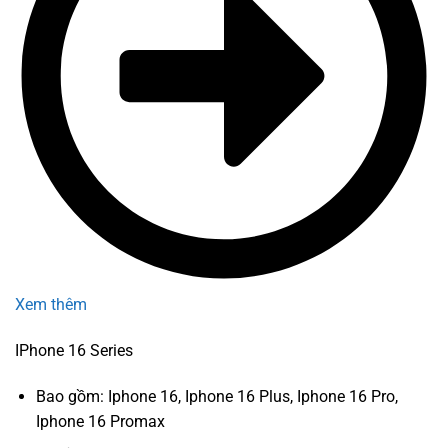
Xem thêm
IPhone 16 Series
Bao gồm: Iphone 16, Iphone 16 Plus, Iphone 16 Pro,
Iphone 16 Promax