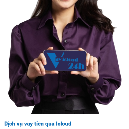
Dịch vụ vay tiền qua Icloud