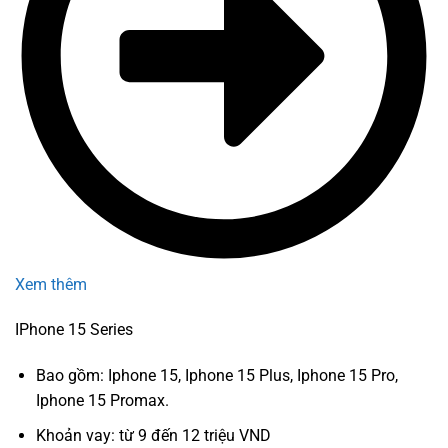
Xem thêm
IPhone 15 Series
Bao gồm: Iphone 15, Iphone 15 Plus, Iphone 15 Pro,
Iphone 15 Promax.
Khoản vay: từ 9 đến 12 triệu VND