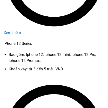
Xem thêm
IPhone 12 Series
Bao gồm: Iphone 12, Iphone 12 mini, Iphone 12 Pro,
Iphone 12 Promax.
Khoản vay: từ 3 đến 5 triệu VND