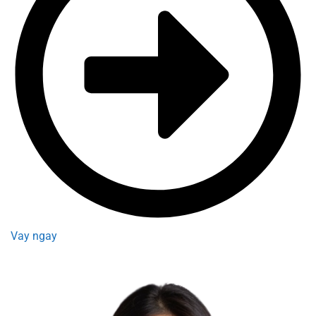
Vay ngay