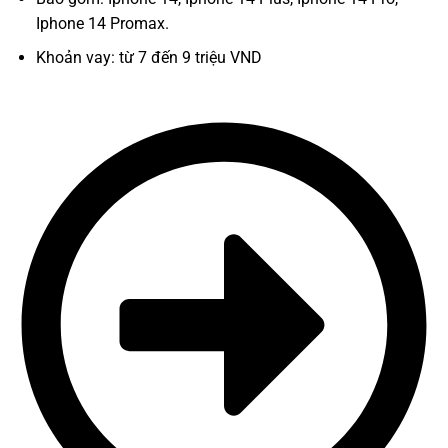
Iphone 14 Promax.
Khoản vay: từ 7 đến 9 triệu VND