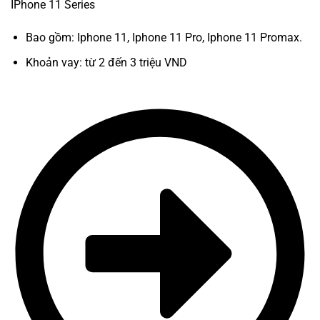
IPhone 11 Series
Bao gồm: Iphone 11, Iphone 11 Pro, Iphone 11 Promax.
Khoản vay: từ 2 đến 3 triệu VND