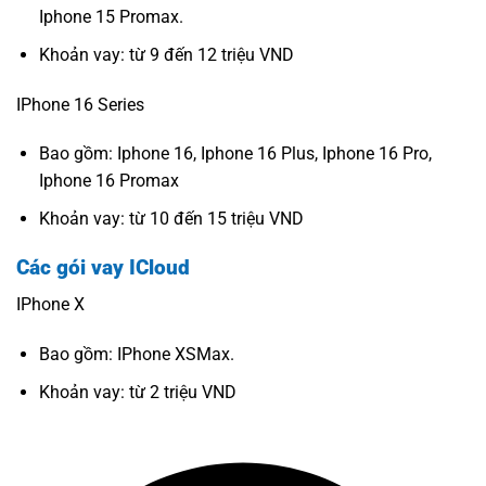
Iphone 15 Promax.
Khoản vay: từ 9 đến 12 triệu VND
IPhone 16 Series
Bao gồm: Iphone 16, Iphone 16 Plus, Iphone 16 Pro,
Iphone 16 Promax
Khoản vay: từ 10 đến 15 triệu VND
Các gói vay ICloud
IPhone X
Bao gồm: IPhone XSMax.
Khoản vay: từ 2 triệu VND