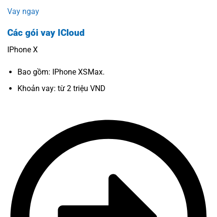
Vay ngay
Các gói vay ICloud
IPhone X
Bao gồm: IPhone XSMax.
Khoản vay: từ 2 triệu VND