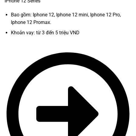
IPhone 12 Series
Bao gồm: Iphone 12, Iphone 12 mini, Iphone 12 Pro,
Iphone 12 Promax.
Khoản vay: từ 3 đến 5 triệu VND