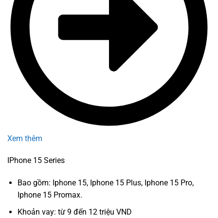
Xem thêm
IPhone 15 Series
Bao gồm: Iphone 15, Iphone 15 Plus, Iphone 15 Pro,
Iphone 15 Promax.
Khoản vay: từ 9 đến 12 triệu VND