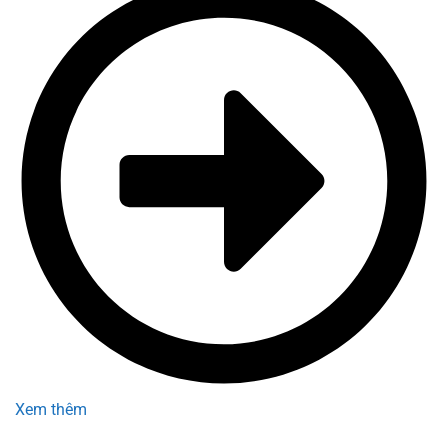
Xem thêm