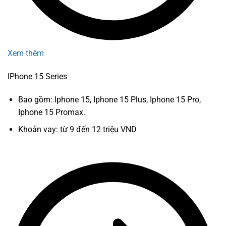
Xem thêm
IPhone 15 Series
Bao gồm: Iphone 15, Iphone 15 Plus, Iphone 15 Pro,
Iphone 15 Promax.
Khoản vay: từ 9 đến 12 triệu VND