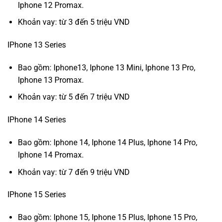
Iphone 12 Promax.
Khoản vay: từ 3 đến 5 triệu VND
IPhone 13 Series
Bao gồm: Iphone13, Iphone 13 Mini, Iphone 13 Pro,
Iphone 13 Promax.
Khoản vay: từ 5 đến 7 triệu VND
IPhone 14 Series
Bao gồm: Iphone 14, Iphone 14 Plus, Iphone 14 Pro,
Iphone 14 Promax.
Khoản vay: từ 7 đến 9 triệu VND
IPhone 15 Series
Bao gồm: Iphone 15, Iphone 15 Plus, Iphone 15 Pro,