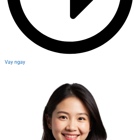
Vay ngay