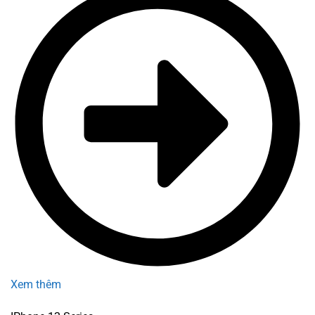
Xem thêm