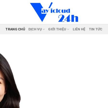
TRANG CHỦ
DỊCH VỤ
GIỚI THIỆU
LIÊN HỆ
TIN TỨC