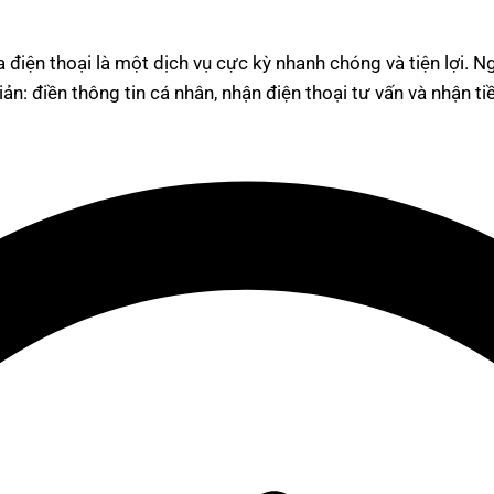
 điện thoại là một dịch vụ cực kỳ nhanh chóng và tiện lợi. 
ản: điền thông tin cá nhân, nhận điện thoại tư vấn và nhận ti