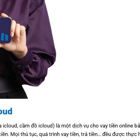
loud
a icloud, cầm đồ icloud) là một dịch vụ cho vay tiền online
iền. Mọi thủ tục, quá trình vay tiền, trả tiền… đều được thự