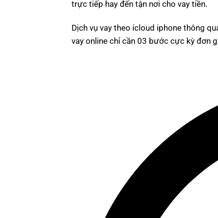
trực tiếp hay đến tận nơi cho vay tiền.
Dịch vụ vay theo icloud iphone thông qua
vay online chỉ cần 03 bước cực kỳ đơn gi