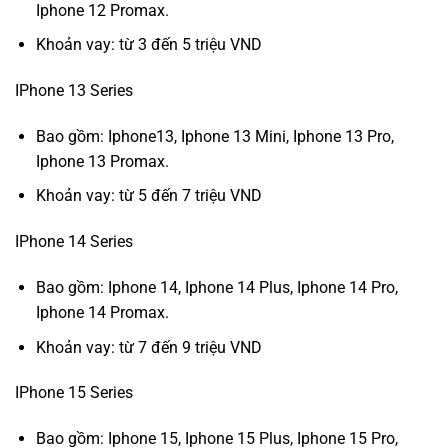
Iphone 12 Promax.
Khoản vay: từ 3 đến 5 triệu VND
IPhone 13 Series
Bao gồm: Iphone13, Iphone 13 Mini, Iphone 13 Pro,
Iphone 13 Promax.
Khoản vay: từ 5 đến 7 triệu VND
IPhone 14 Series
Bao gồm: Iphone 14, Iphone 14 Plus, Iphone 14 Pro,
Iphone 14 Promax.
Khoản vay: từ 7 đến 9 triệu VND
IPhone 15 Series
Bao gồm: Iphone 15, Iphone 15 Plus, Iphone 15 Pro,