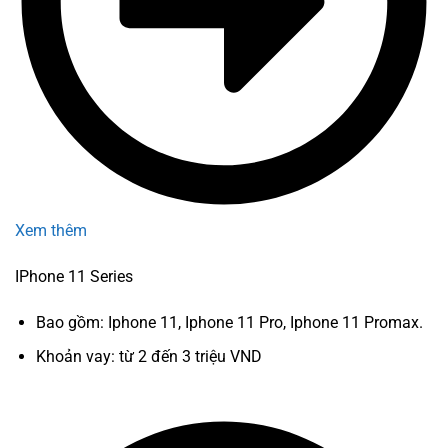
Xem thêm
IPhone 11 Series
Bao gồm: Iphone 11, Iphone 11 Pro, Iphone 11 Promax.
Khoản vay: từ 2 đến 3 triệu VND