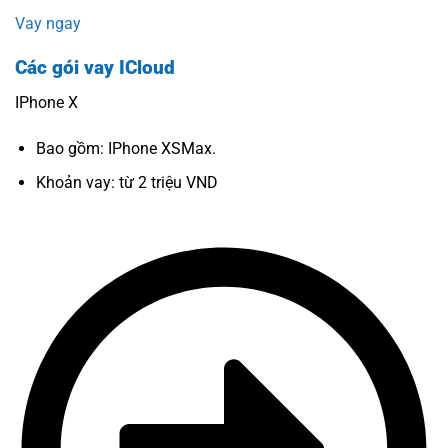
Vay ngay
Các gói vay ICloud
IPhone X
Bao gồm: IPhone XSMax.
Khoản vay: từ 2 triệu VND