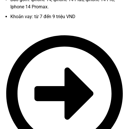
Iphone 14 Promax.
Khoản vay: từ 7 đến 9 triệu VND