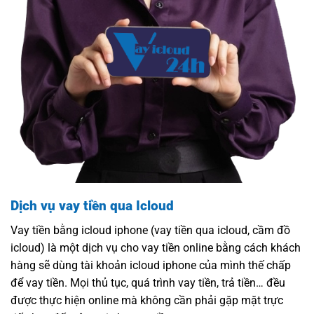
Dịch vụ vay tiền qua Icloud
Vay tiền bằng icloud iphone (vay tiền qua icloud, cầm đồ
icloud) là một dịch vụ cho vay tiền online bằng cách khách
hàng sẽ dùng tài khoản icloud iphone của mình thế chấp
để vay tiền. Mọi thủ tục, quá trình vay tiền, trả tiền… đều
được thực hiện online mà không cần phải gặp mặt trực