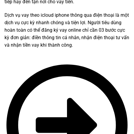
tiếp hay đến tận nơi cho vay tiền.
Dịch vụ vay theo icloud iphone thông qua điện thoại là một
dịch vụ cực kỳ nhanh chóng và tiện lợi. Người tiêu dùng
hoàn toàn có thể đăng ký vay online chỉ cần 03 bước cực
kỳ đơn giản: điền thông tin cá nhân, nhận điện thoại tư vấn
và nhận tiền vay khi thành công.