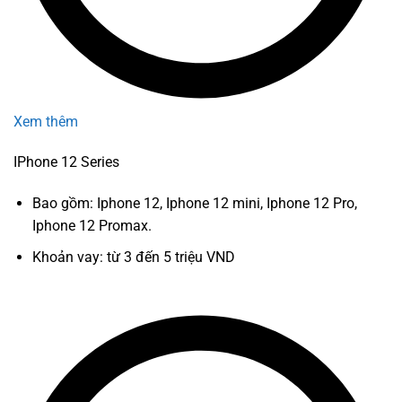
Xem thêm
IPhone 12 Series
Bao gồm: Iphone 12, Iphone 12 mini, Iphone 12 Pro,
Iphone 12 Promax.
Khoản vay: từ 3 đến 5 triệu VND