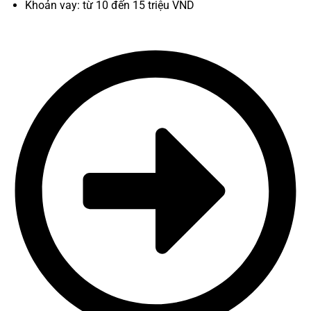
Khoản vay: từ 10 đến 15 triệu VND