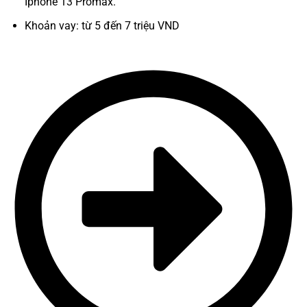
Iphone 13 Promax.
Khoản vay: từ 5 đến 7 triệu VND