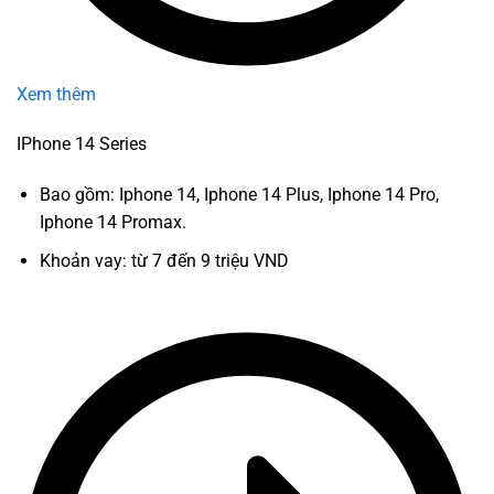
Xem thêm
IPhone 14 Series
Bao gồm: Iphone 14, Iphone 14 Plus, Iphone 14 Pro,
Iphone 14 Promax.
Khoản vay: từ 7 đến 9 triệu VND