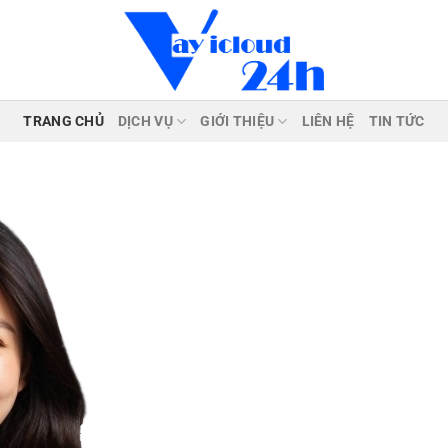
TRANG CHỦ
DỊCH VỤ
GIỚI THIỆU
LIÊN HỆ
TIN TỨC