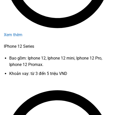
Xem thêm
IPhone 12 Series
Bao gồm: Iphone 12, Iphone 12 mini, Iphone 12 Pro,
Iphone 12 Promax.
Khoản vay: từ 3 đến 5 triệu VND