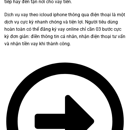
tiếp hay đến tận nơi cho vay tiền.
Dịch vụ vay theo icloud iphone thông qua điện thoại là một
dịch vụ cực kỳ nhanh chóng và tiện lợi. Người tiêu dùng
hoàn toàn có thể đăng ký vay online chỉ cần 03 bước cực
kỳ đơn giản: điền thông tin cá nhân, nhận điện thoại tư vấn
và nhận tiền vay khi thành công.