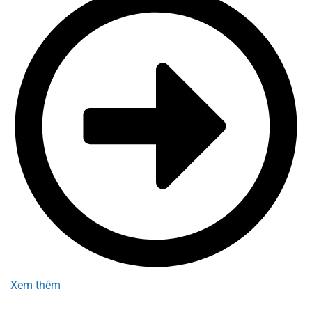
Xem thêm