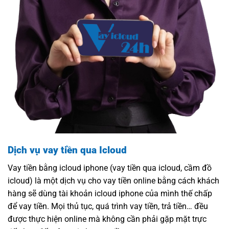
Dịch vụ vay tiền qua Icloud
Vay tiền bằng icloud iphone (vay tiền qua icloud, cầm đồ
icloud) là một dịch vụ cho vay tiền online bằng cách khách
hàng sẽ dùng tài khoản icloud iphone của mình thế chấp
để vay tiền. Mọi thủ tục, quá trình vay tiền, trả tiền… đều
được thực hiện online mà không cần phải gặp mặt trực