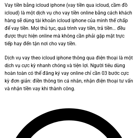
Vay tiền bằng icloud iphone (vay tiền qua icloud, cầm đồ
icloud) là một dịch vụ cho vay tiền online bằng cách khách
hàng sẽ dùng tài khoản icloud iphone của mình thế chấp
để vay tiền. Mọi thủ tục, quá trình vay tiền, trả tiền… đều
được thực hiện online mà không cần phải gặp mặt trực
tiếp hay đến tận nơi cho vay tiền.
Dịch vụ vay theo icloud iphone thông qua điện thoại là một
dịch vụ cực kỳ nhanh chóng và tiện lợi. Người tiêu dùng
hoàn toàn có thể đăng ký vay online chỉ cần 03 bước cực
kỳ đơn giản: điền thông tin cá nhân, nhận điện thoại tư vấn
và nhận tiền vay khi thành công.