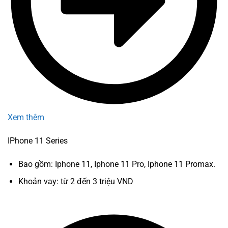
Xem thêm
IPhone 11 Series
Bao gồm: Iphone 11, Iphone 11 Pro, Iphone 11 Promax.
Khoản vay: từ 2 đến 3 triệu VND