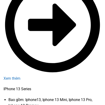
Xem thêm
IPhone 13 Series
Bao gồm: Iphone13, Iphone 13 Mini, Iphone 13 Pro,