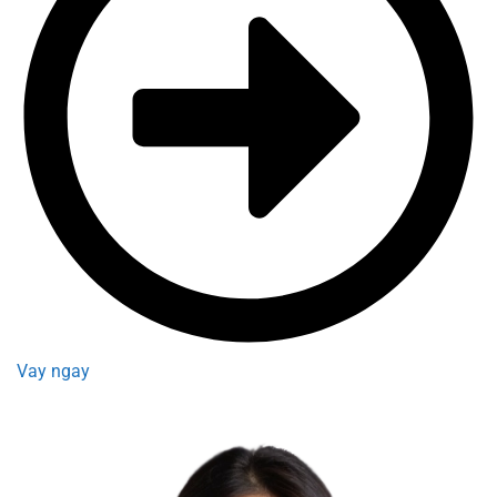
Vay ngay