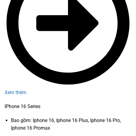
Xem thêm
IPhone 16 Series
Bao gồm: Iphone 16, Iphone 16 Plus, Iphone 16 Pro,
Iphone 16 Promax