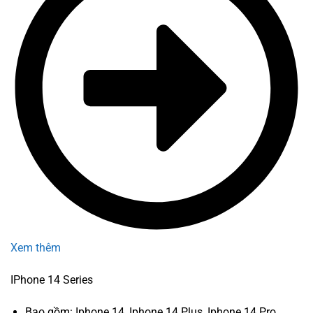
Xem thêm
IPhone 14 Series
Bao gồm: Iphone 14, Iphone 14 Plus, Iphone 14 Pro,