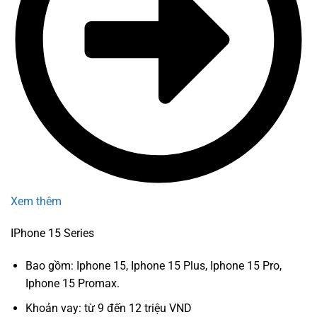
Xem thêm
IPhone 15 Series
Bao gồm: Iphone 15, Iphone 15 Plus, Iphone 15 Pro,
Iphone 15 Promax.
Khoản vay: từ 9 đến 12 triệu VND