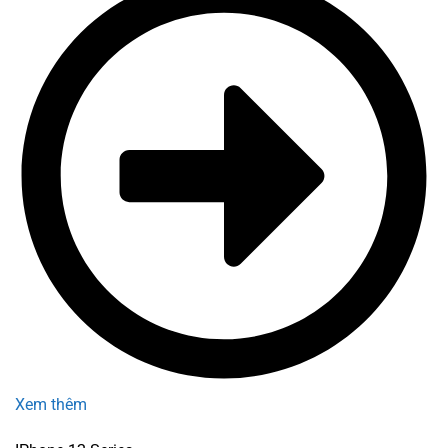
Xem thêm