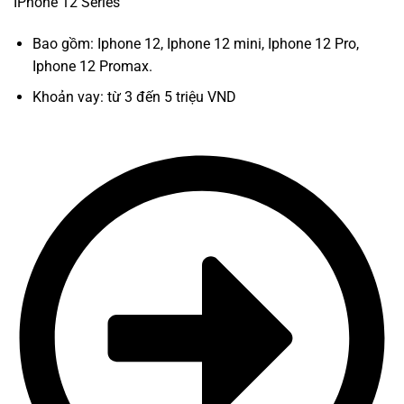
IPhone 12 Series
Bao gồm: Iphone 12, Iphone 12 mini, Iphone 12 Pro,
Iphone 12 Promax.
Khoản vay: từ 3 đến 5 triệu VND