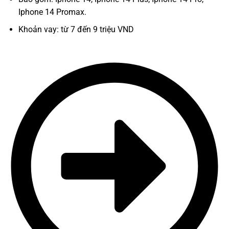
Iphone 14 Promax.
Khoản vay: từ 7 đến 9 triệu VND