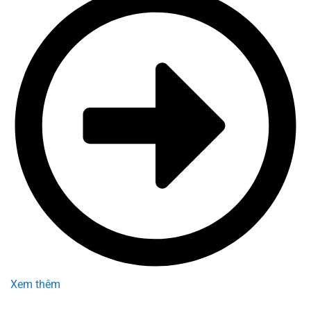
Xem thêm