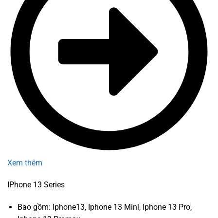
Xem thêm
IPhone 13 Series
Bao gồm: Iphone13, Iphone 13 Mini, Iphone 13 Pro,