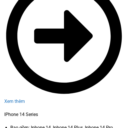
Xem thêm
IPhone 14 Series
Bao gồm: Iphone 14, Iphone 14 Plus, Iphone 14 Pro,