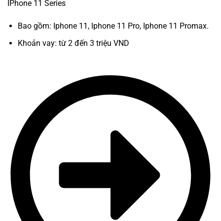
IPhone 11 Series
Bao gồm: Iphone 11, Iphone 11 Pro, Iphone 11 Promax.
Khoản vay: từ 2 đến 3 triệu VND