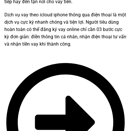
tiếp hay đến tận nơi cho vay tiền.
Dịch vụ vay theo icloud iphone thông qua điện thoại là một
dịch vụ cực kỳ nhanh chóng và tiện lợi. Người tiêu dùng
hoàn toàn có thể đăng ký vay online chỉ cần 03 bước cực
kỳ đơn giản: điền thông tin cá nhân, nhận điện thoại tư vấn
và nhận tiền vay khi thành công.