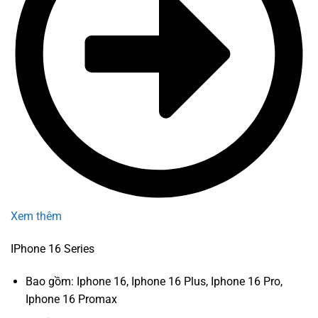
Xem thêm
IPhone 16 Series
Bao gồm: Iphone 16, Iphone 16 Plus, Iphone 16 Pro,
Iphone 16 Promax