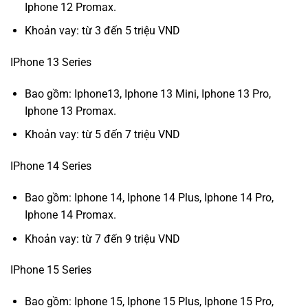
Iphone 12 Promax.
Khoản vay: từ 3 đến 5 triệu VND
IPhone 13 Series
Bao gồm: Iphone13, Iphone 13 Mini, Iphone 13 Pro,
Iphone 13 Promax.
Khoản vay: từ 5 đến 7 triệu VND
IPhone 14 Series
Bao gồm: Iphone 14, Iphone 14 Plus, Iphone 14 Pro,
Iphone 14 Promax.
Khoản vay: từ 7 đến 9 triệu VND
IPhone 15 Series
Bao gồm: Iphone 15, Iphone 15 Plus, Iphone 15 Pro,