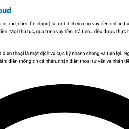
loud
a icloud, cầm đồ icloud) là một dịch vụ cho vay tiền online
iền. Mọi thủ tục, quá trình vay tiền, trả tiền… đều được thự
 điện thoại là một dịch vụ cực kỳ nhanh chóng và tiện lợi. 
ản: điền thông tin cá nhân, nhận điện thoại tư vấn và nhận ti