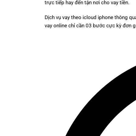
trực tiếp hay đến tận nơi cho vay tiền.
Dịch vụ vay theo icloud iphone thông qua
vay online chỉ cần 03 bước cực kỳ đơn gi