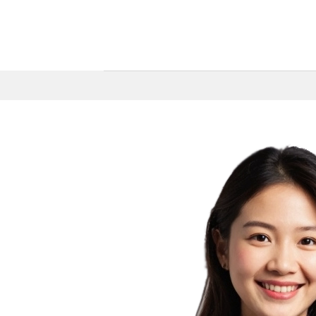
Bỏ
qua
nội
dung