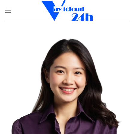
Bỏ
qua
nội
dung