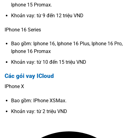
Iphone 15 Promax.
Khoản vay: từ 9 đến 12 triệu VND
IPhone 16 Series
Bao gồm: Iphone 16, Iphone 16 Plus, Iphone 16 Pro,
Iphone 16 Promax
Khoản vay: từ 10 đến 15 triệu VND
Các gói vay ICloud
IPhone X
Bao gồm: IPhone XSMax.
Khoản vay: từ 2 triệu VND