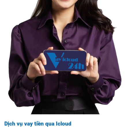
Dịch vụ vay tiền qua Icloud