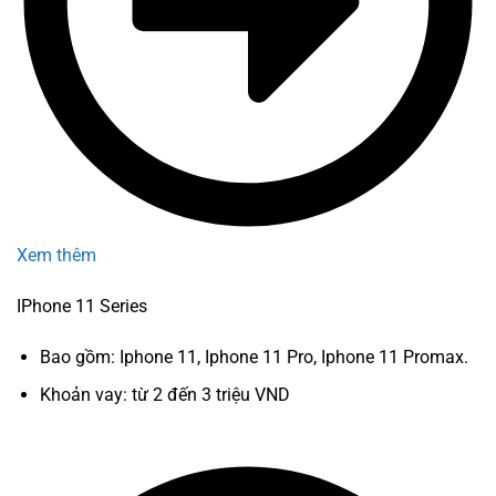
Xem thêm
IPhone 11 Series
Bao gồm: Iphone 11, Iphone 11 Pro, Iphone 11 Promax.
Khoản vay: từ 2 đến 3 triệu VND