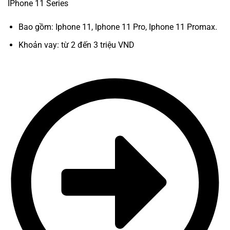
IPhone 11 Series
Bao gồm: Iphone 11, Iphone 11 Pro, Iphone 11 Promax.
Khoản vay: từ 2 đến 3 triệu VND