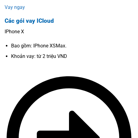
Vay ngay
Các gói vay ICloud
IPhone X
Bao gồm: IPhone XSMax.
Khoản vay: từ 2 triệu VND