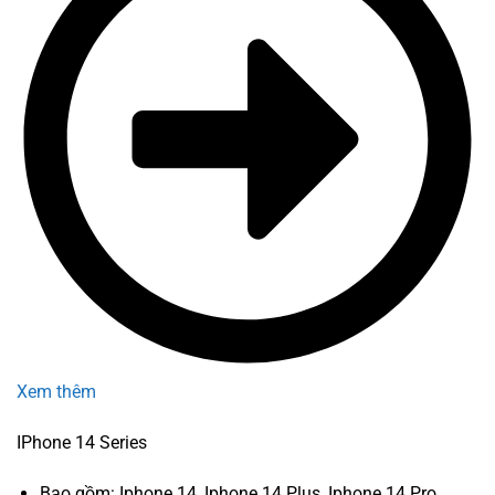
Xem thêm
IPhone 14 Series
Bao gồm: Iphone 14, Iphone 14 Plus, Iphone 14 Pro,