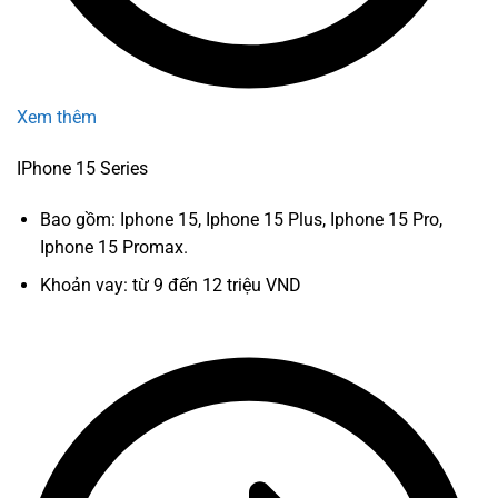
Xem thêm
IPhone 15 Series
Bao gồm: Iphone 15, Iphone 15 Plus, Iphone 15 Pro,
Iphone 15 Promax.
Khoản vay: từ 9 đến 12 triệu VND