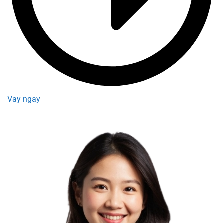
Vay ngay