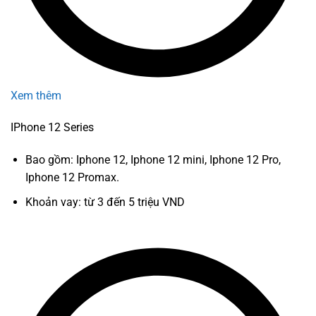
Xem thêm
IPhone 12 Series
Bao gồm: Iphone 12, Iphone 12 mini, Iphone 12 Pro,
Iphone 12 Promax.
Khoản vay: từ 3 đến 5 triệu VND