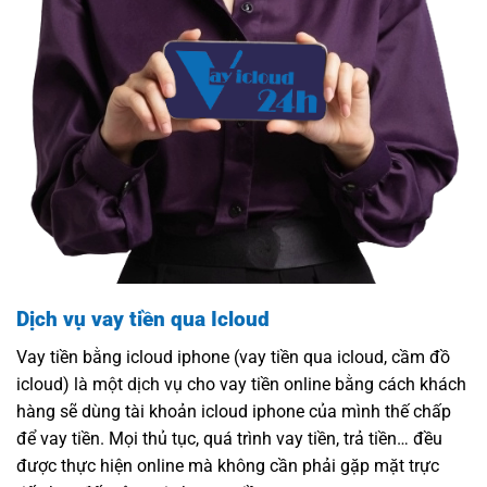
Dịch vụ vay tiền qua Icloud
Vay tiền bằng icloud iphone (vay tiền qua icloud, cầm đồ
icloud) là một dịch vụ cho vay tiền online bằng cách khách
hàng sẽ dùng tài khoản icloud iphone của mình thế chấp
để vay tiền. Mọi thủ tục, quá trình vay tiền, trả tiền… đều
được thực hiện online mà không cần phải gặp mặt trực