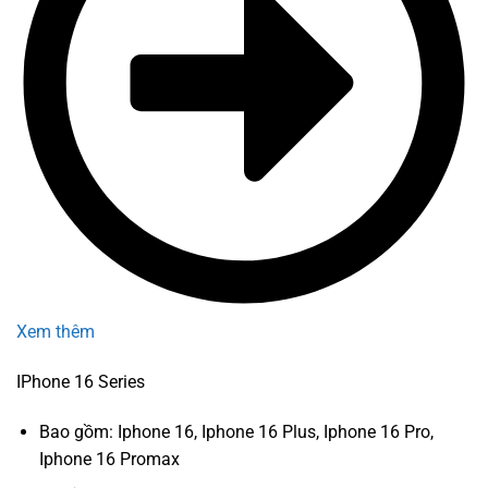
Xem thêm
IPhone 16 Series
Bao gồm: Iphone 16, Iphone 16 Plus, Iphone 16 Pro,
Iphone 16 Promax