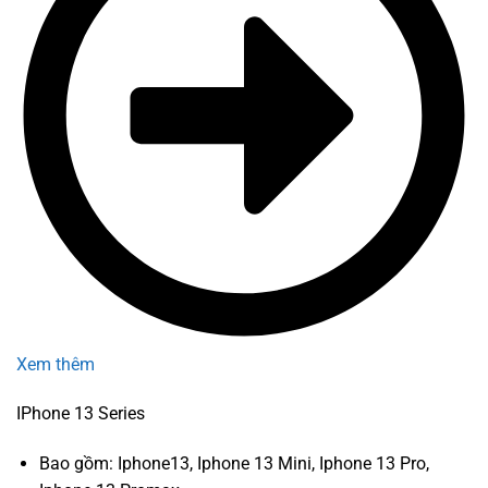
Xem thêm
IPhone 13 Series
Bao gồm: Iphone13, Iphone 13 Mini, Iphone 13 Pro,