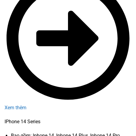
Xem thêm
IPhone 14 Series
Bao gồm: Iphone 14, Iphone 14 Plus, Iphone 14 Pro,