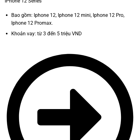
IPhone 12 Series
Bao gồm: Iphone 12, Iphone 12 mini, Iphone 12 Pro,
Iphone 12 Promax.
Khoản vay: từ 3 đến 5 triệu VND