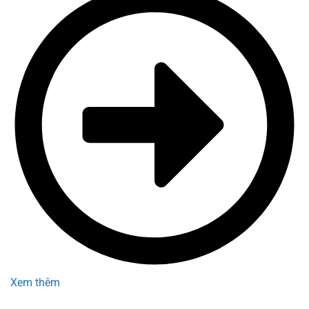
Xem thêm