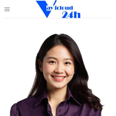
Bỏ
qua
nội
dung