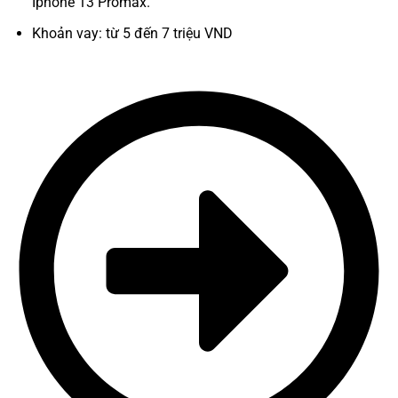
Iphone 13 Promax.
Khoản vay: từ 5 đến 7 triệu VND