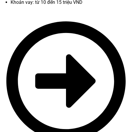
Khoản vay: từ 10 đến 15 triệu VND