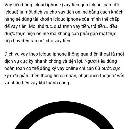
Vay tiền bằng icloud iphone (vay tiền qua icloud, cầm đồ
icloud) là một dịch vụ cho vay tiền online bằng cách khách
hàng sẽ dùng tài khoản icloud iphone của mình thế chấp
để vay tiền. Mọi thủ tục, quá trình vay tiền, trả tiền… đều
được thực hiện online mà không cần phải gặp mặt trực
tiếp hay đến tận nơi cho vay tiền.
Dịch vụ vay theo icloud iphone thông qua điện thoại là một
dịch vụ cực kỳ nhanh chóng và tiện lợi. Người tiêu dùng
hoàn toàn có thể đăng ký vay online chỉ cần 03 bước cực
kỳ đơn giản: điền thông tin cá nhân, nhận điện thoại tư vấn
và nhận tiền vay khi thành công.