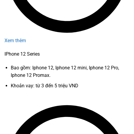
Xem thêm
IPhone 12 Series
Bao gồm: Iphone 12, Iphone 12 mini, Iphone 12 Pro,
Iphone 12 Promax.
Khoản vay: từ 3 đến 5 triệu VND