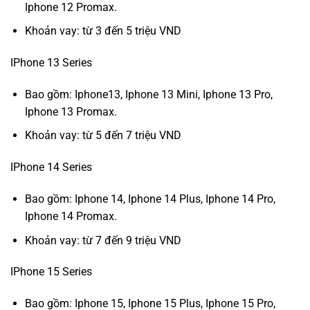
Iphone 12 Promax.
Khoản vay: từ 3 đến 5 triệu VND
IPhone 13 Series
Bao gồm: Iphone13, Iphone 13 Mini, Iphone 13 Pro,
Iphone 13 Promax.
Khoản vay: từ 5 đến 7 triệu VND
IPhone 14 Series
Bao gồm: Iphone 14, Iphone 14 Plus, Iphone 14 Pro,
Iphone 14 Promax.
Khoản vay: từ 7 đến 9 triệu VND
IPhone 15 Series
Bao gồm: Iphone 15, Iphone 15 Plus, Iphone 15 Pro,