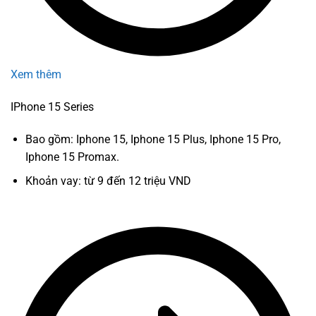
Xem thêm
IPhone 15 Series
Bao gồm: Iphone 15, Iphone 15 Plus, Iphone 15 Pro,
Iphone 15 Promax.
Khoản vay: từ 9 đến 12 triệu VND