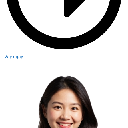
Vay ngay