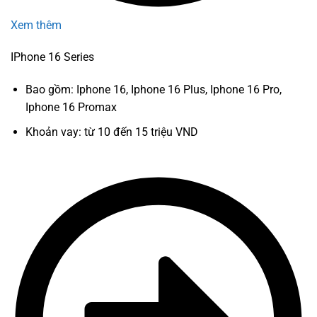
Xem thêm
IPhone 16 Series
Bao gồm: Iphone 16, Iphone 16 Plus, Iphone 16 Pro,
Iphone 16 Promax
Khoản vay: từ 10 đến 15 triệu VND