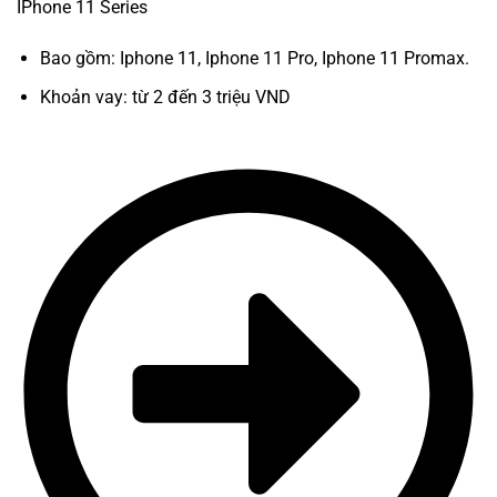
IPhone 11 Series
Bao gồm: Iphone 11, Iphone 11 Pro, Iphone 11 Promax.
Khoản vay: từ 2 đến 3 triệu VND