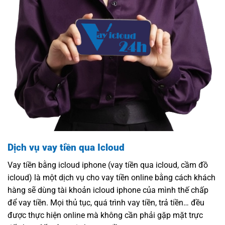
Dịch vụ vay tiền qua Icloud
Vay tiền bằng icloud iphone (vay tiền qua icloud, cầm đồ
icloud) là một dịch vụ cho vay tiền online bằng cách khách
hàng sẽ dùng tài khoản icloud iphone của mình thế chấp
để vay tiền. Mọi thủ tục, quá trình vay tiền, trả tiền… đều
được thực hiện online mà không cần phải gặp mặt trực