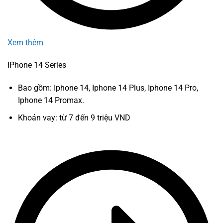
Xem thêm
IPhone 14 Series
Bao gồm: Iphone 14, Iphone 14 Plus, Iphone 14 Pro,
Iphone 14 Promax.
Khoản vay: từ 7 đến 9 triệu VND