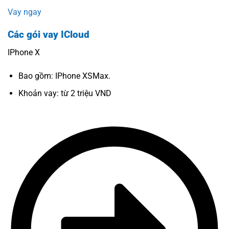
Vay ngay
Các gói vay ICloud
IPhone X
Bao gồm: IPhone XSMax.
Khoản vay: từ 2 triệu VND