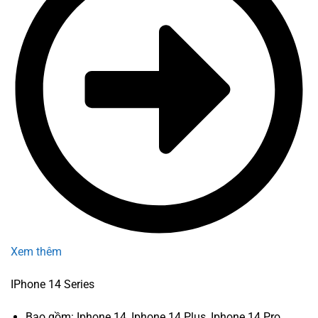
Xem thêm
IPhone 14 Series
Bao gồm: Iphone 14, Iphone 14 Plus, Iphone 14 Pro,