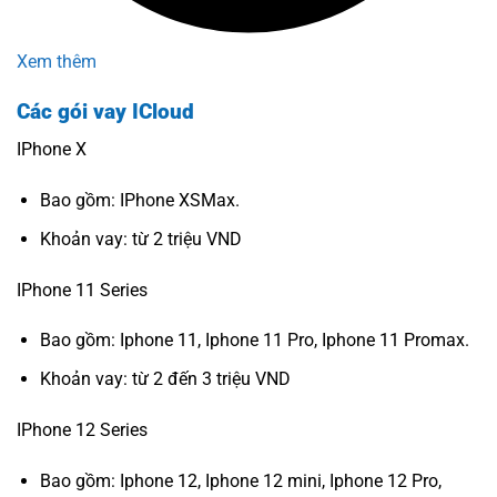
Xem thêm
Các gói vay ICloud
IPhone X
Bao gồm: IPhone XSMax.
Khoản vay: từ 2 triệu VND
IPhone 11 Series
Bao gồm: Iphone 11, Iphone 11 Pro, Iphone 11 Promax.
Khoản vay: từ 2 đến 3 triệu VND
IPhone 12 Series
Bao gồm: Iphone 12, Iphone 12 mini, Iphone 12 Pro,