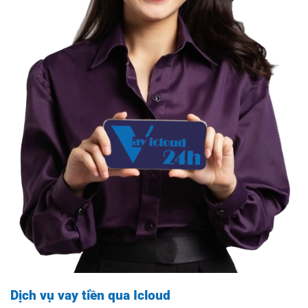
Dịch vụ vay tiền qua Icloud