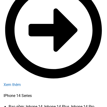
Xem thêm
IPhone 14 Series
Bao gồm: Iphone 14, Iphone 14 Plus, Iphone 14 Pro,