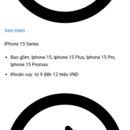
Xem thêm
IPhone 15 Series
Bao gồm: Iphone 15, Iphone 15 Plus, Iphone 15 Pro,
Iphone 15 Promax.
Khoản vay: từ 9 đến 12 triệu VND