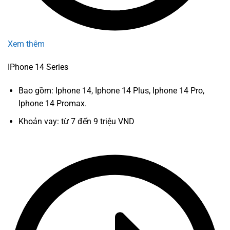
Xem thêm
IPhone 14 Series
Bao gồm: Iphone 14, Iphone 14 Plus, Iphone 14 Pro,
Iphone 14 Promax.
Khoản vay: từ 7 đến 9 triệu VND