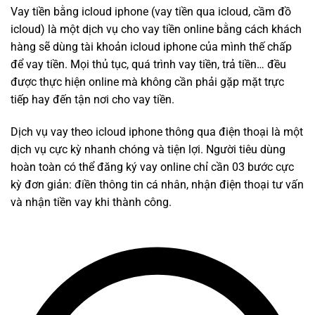
Vay tiền bằng icloud iphone (vay tiền qua icloud, cầm đồ
icloud) là một dịch vụ cho vay tiền online bằng cách khách
hàng sẽ dùng tài khoản icloud iphone của mình thế chấp
để vay tiền. Mọi thủ tục, quá trình vay tiền, trả tiền… đều
được thực hiện online mà không cần phải gặp mặt trực
tiếp hay đến tận nơi cho vay tiền.
Dịch vụ vay theo icloud iphone thông qua điện thoại là một
dịch vụ cực kỳ nhanh chóng và tiện lợi. Người tiêu dùng
hoàn toàn có thể đăng ký vay online chỉ cần 03 bước cực
kỳ đơn giản: điền thông tin cá nhân, nhận điện thoại tư vấn
và nhận tiền vay khi thành công.