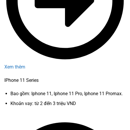
Xem thêm
IPhone 11 Series
Bao gồm: Iphone 11, Iphone 11 Pro, Iphone 11 Promax.
Khoản vay: từ 2 đến 3 triệu VND