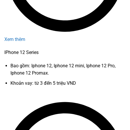
Xem thêm
IPhone 12 Series
Bao gồm: Iphone 12, Iphone 12 mini, Iphone 12 Pro,
Iphone 12 Promax.
Khoản vay: từ 3 đến 5 triệu VND