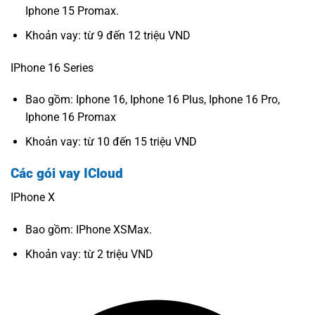
Iphone 15 Promax.
Khoản vay: từ 9 đến 12 triệu VND
IPhone 16 Series
Bao gồm: Iphone 16, Iphone 16 Plus, Iphone 16 Pro,
Iphone 16 Promax
Khoản vay: từ 10 đến 15 triệu VND
Các gói vay ICloud
IPhone X
Bao gồm: IPhone XSMax.
Khoản vay: từ 2 triệu VND