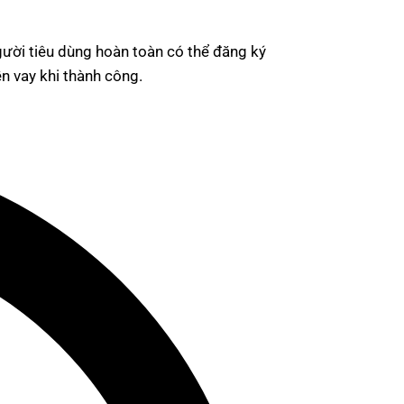
Người tiêu dùng hoàn toàn có thể đăng ký
ền vay khi thành công.