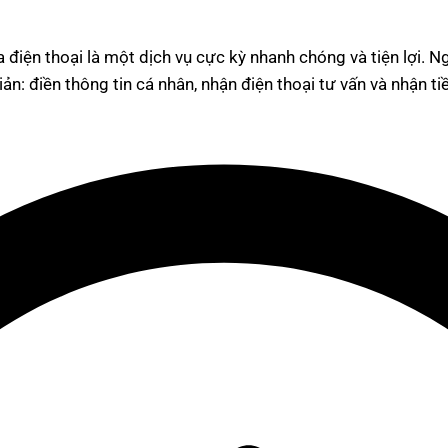
 điện thoại là một dịch vụ cực kỳ nhanh chóng và tiện lợi. 
ản: điền thông tin cá nhân, nhận điện thoại tư vấn và nhận ti