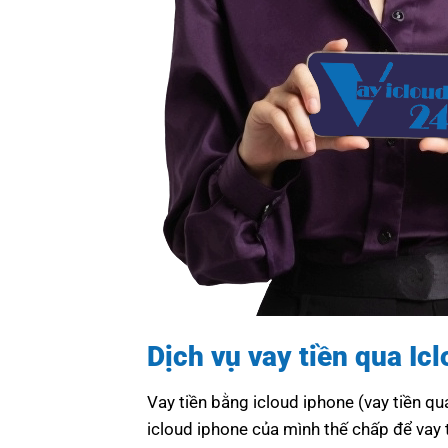
Dịch vụ vay tiền qua Ic
Vay tiền bằng icloud iphone (vay tiền qu
icloud iphone của mình thế chấp để vay t