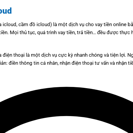
loud
a icloud, cầm đồ icloud) là một dịch vụ cho vay tiền online
iền. Mọi thủ tục, quá trình vay tiền, trả tiền… đều được thự
 điện thoại là một dịch vụ cực kỳ nhanh chóng và tiện lợi. 
ản: điền thông tin cá nhân, nhận điện thoại tư vấn và nhận ti