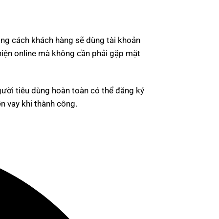
 bằng cách khách hàng sẽ dùng tài khoản
c hiện online mà không cần phải gặp mặt
Người tiêu dùng hoàn toàn có thể đăng ký
ền vay khi thành công.