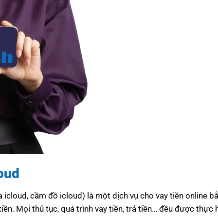
loud
a icloud, cầm đồ icloud) là một dịch vụ cho vay tiền online
iền. Mọi thủ tục, quá trình vay tiền, trả tiền… đều được thự