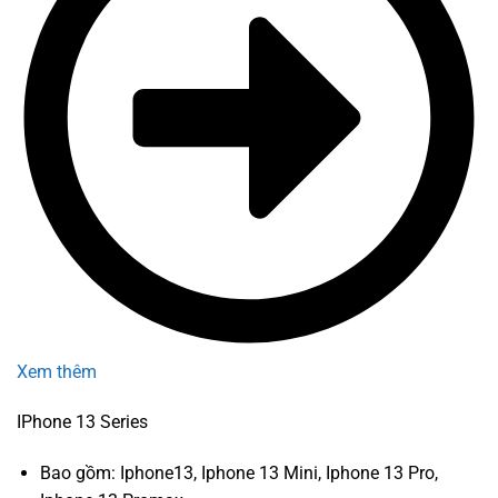
Xem thêm
IPhone 13 Series
Bao gồm: Iphone13, Iphone 13 Mini, Iphone 13 Pro,