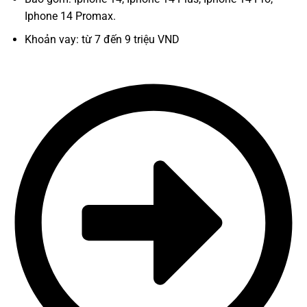
Iphone 14 Promax.
Khoản vay: từ 7 đến 9 triệu VND