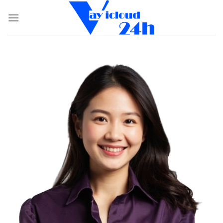
Bỏ
qua
nội
dung