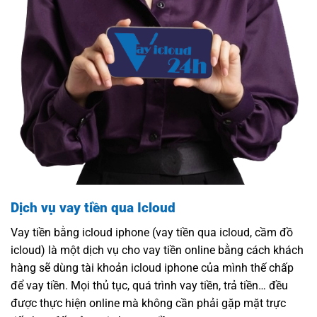
Dịch vụ vay tiền qua Icloud
Vay tiền bằng icloud iphone (vay tiền qua icloud, cầm đồ
icloud) là một dịch vụ cho vay tiền online bằng cách khách
hàng sẽ dùng tài khoản icloud iphone của mình thế chấp
để vay tiền. Mọi thủ tục, quá trình vay tiền, trả tiền… đều
được thực hiện online mà không cần phải gặp mặt trực