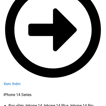
Xem thêm
IPhone 14 Series
Bao gồm: Iphone 14, Iphone 14 Plus, Iphone 14 Pro,