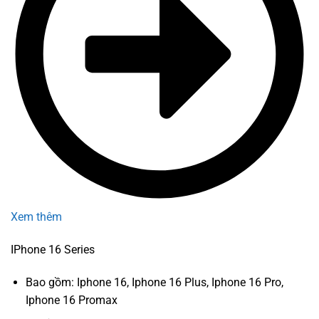
Xem thêm
IPhone 16 Series
Bao gồm: Iphone 16, Iphone 16 Plus, Iphone 16 Pro,
Iphone 16 Promax