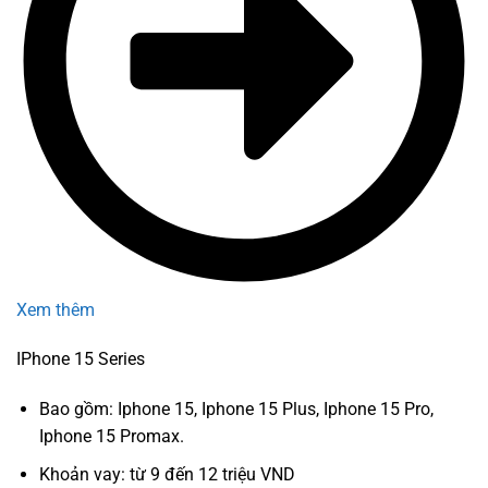
Xem thêm
IPhone 15 Series
Bao gồm: Iphone 15, Iphone 15 Plus, Iphone 15 Pro,
Iphone 15 Promax.
Khoản vay: từ 9 đến 12 triệu VND