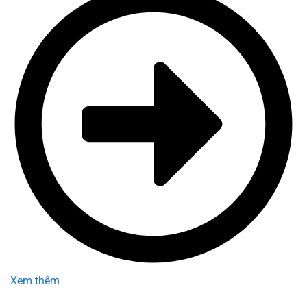
Xem thêm