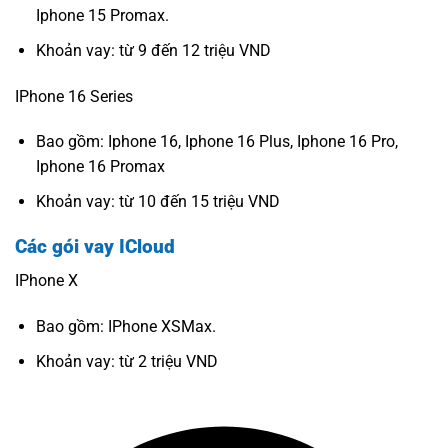
Iphone 15 Promax.
Khoản vay: từ 9 đến 12 triệu VND
IPhone 16 Series
Bao gồm: Iphone 16, Iphone 16 Plus, Iphone 16 Pro,
Iphone 16 Promax
Khoản vay: từ 10 đến 15 triệu VND
Các gói vay ICloud
IPhone X
Bao gồm: IPhone XSMax.
Khoản vay: từ 2 triệu VND