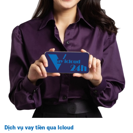
Dịch vụ vay tiền qua Icloud