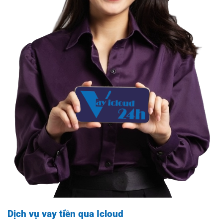
Dịch vụ vay tiền qua Icloud