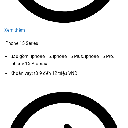
Xem thêm
IPhone 15 Series
Bao gồm: Iphone 15, Iphone 15 Plus, Iphone 15 Pro,
Iphone 15 Promax.
Khoản vay: từ 9 đến 12 triệu VND