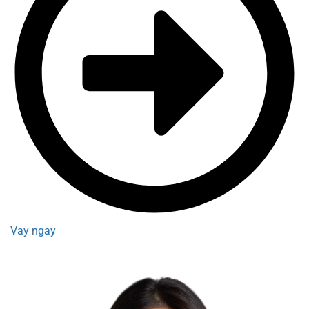
Vay ngay