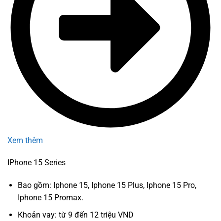
Xem thêm
IPhone 15 Series
Bao gồm: Iphone 15, Iphone 15 Plus, Iphone 15 Pro,
Iphone 15 Promax.
Khoản vay: từ 9 đến 12 triệu VND