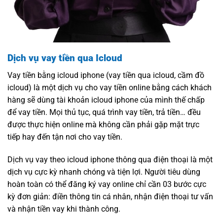
Dịch vụ vay tiền qua Icloud
Vay tiền bằng icloud iphone (vay tiền qua icloud, cầm đồ
icloud) là một dịch vụ cho vay tiền online bằng cách khách
hàng sẽ dùng tài khoản icloud iphone của mình thế chấp
để vay tiền. Mọi thủ tục, quá trình vay tiền, trả tiền… đều
được thực hiện online mà không cần phải gặp mặt trực
tiếp hay đến tận nơi cho vay tiền.
Dịch vụ vay theo icloud iphone thông qua điện thoại là một
dịch vụ cực kỳ nhanh chóng và tiện lợi. Người tiêu dùng
hoàn toàn có thể đăng ký vay online chỉ cần 03 bước cực
kỳ đơn giản: điền thông tin cá nhân, nhận điện thoại tư vấn
và nhận tiền vay khi thành công.