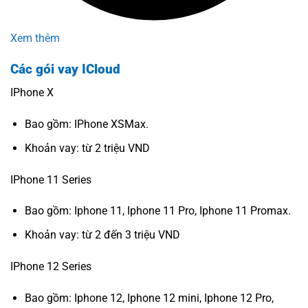
Xem thêm
Các gói vay ICloud
IPhone X
Bao gồm: IPhone XSMax.
Khoản vay: từ 2 triệu VND
IPhone 11 Series
Bao gồm: Iphone 11, Iphone 11 Pro, Iphone 11 Promax.
Khoản vay: từ 2 đến 3 triệu VND
IPhone 12 Series
Bao gồm: Iphone 12, Iphone 12 mini, Iphone 12 Pro,