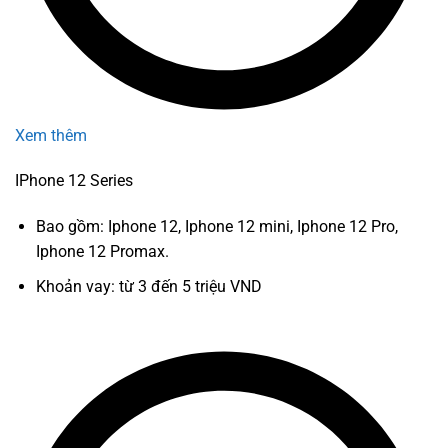
Xem thêm
IPhone 12 Series
Bao gồm: Iphone 12, Iphone 12 mini, Iphone 12 Pro,
Iphone 12 Promax.
Khoản vay: từ 3 đến 5 triệu VND