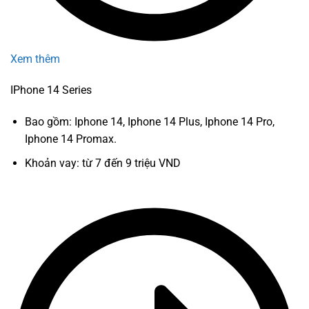
Xem thêm
IPhone 14 Series
Bao gồm: Iphone 14, Iphone 14 Plus, Iphone 14 Pro,
Iphone 14 Promax.
Khoản vay: từ 7 đến 9 triệu VND