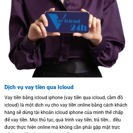
Dịch vụ vay tiền qua Icloud
Vay tiền bằng icloud iphone (vay tiền qua icloud, cầm đồ
icloud) là một dịch vụ cho vay tiền online bằng cách khách
hàng sẽ dùng tài khoản icloud iphone của mình thế chấp
để vay tiền. Mọi thủ tục, quá trình vay tiền, trả tiền… đều
được thực hiện online mà không cần phải gặp mặt trực