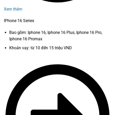
Xem thêm
IPhone 16 Series
Bao gồm: Iphone 16, Iphone 16 Plus, Iphone 16 Pro,
Iphone 16 Promax
Khoản vay: từ 10 đến 15 triệu VND