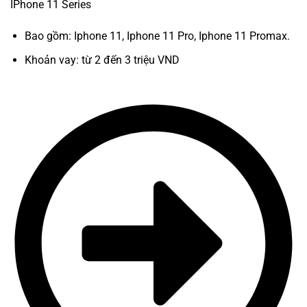
IPhone 11 Series
Bao gồm: Iphone 11, Iphone 11 Pro, Iphone 11 Promax.
Khoản vay: từ 2 đến 3 triệu VND