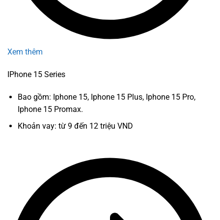
Xem thêm
IPhone 15 Series
Bao gồm: Iphone 15, Iphone 15 Plus, Iphone 15 Pro,
Iphone 15 Promax.
Khoản vay: từ 9 đến 12 triệu VND