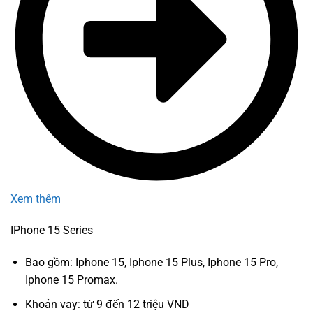
Xem thêm
IPhone 15 Series
Bao gồm: Iphone 15, Iphone 15 Plus, Iphone 15 Pro,
Iphone 15 Promax.
Khoản vay: từ 9 đến 12 triệu VND