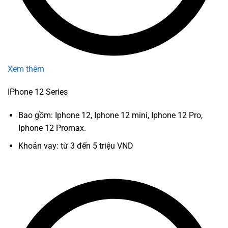
Xem thêm
IPhone 12 Series
Bao gồm: Iphone 12, Iphone 12 mini, Iphone 12 Pro,
Iphone 12 Promax.
Khoản vay: từ 3 đến 5 triệu VND