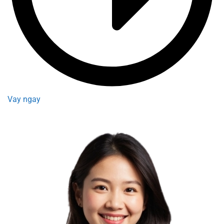
Vay ngay