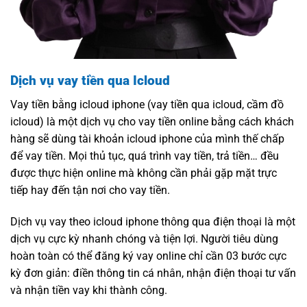
Dịch vụ vay tiền qua Icloud
Vay tiền bằng icloud iphone (vay tiền qua icloud, cầm đồ
icloud) là một dịch vụ cho vay tiền online bằng cách khách
hàng sẽ dùng tài khoản icloud iphone của mình thế chấp
để vay tiền. Mọi thủ tục, quá trình vay tiền, trả tiền… đều
được thực hiện online mà không cần phải gặp mặt trực
tiếp hay đến tận nơi cho vay tiền.
Dịch vụ vay theo icloud iphone thông qua điện thoại là một
dịch vụ cực kỳ nhanh chóng và tiện lợi. Người tiêu dùng
hoàn toàn có thể đăng ký vay online chỉ cần 03 bước cực
kỳ đơn giản: điền thông tin cá nhân, nhận điện thoại tư vấn
và nhận tiền vay khi thành công.