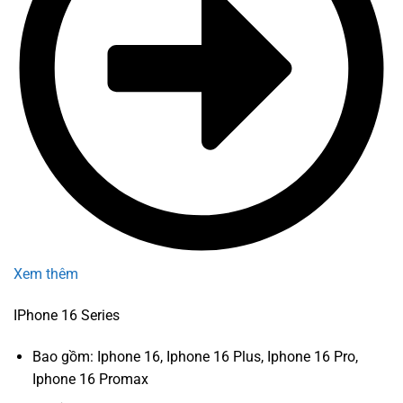
Xem thêm
IPhone 16 Series
Bao gồm: Iphone 16, Iphone 16 Plus, Iphone 16 Pro,
Iphone 16 Promax