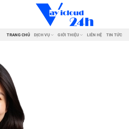
TRANG CHỦ
DỊCH VỤ
GIỚI THIỆU
LIÊN HỆ
TIN TỨC