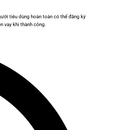
Người tiêu dùng hoàn toàn có thể đăng ký
ền vay khi thành công.