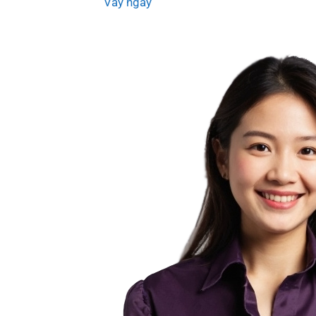
Vay ngay