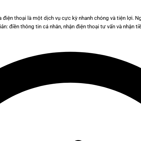
 điện thoại là một dịch vụ cực kỳ nhanh chóng và tiện lợi. 
ản: điền thông tin cá nhân, nhận điện thoại tư vấn và nhận ti