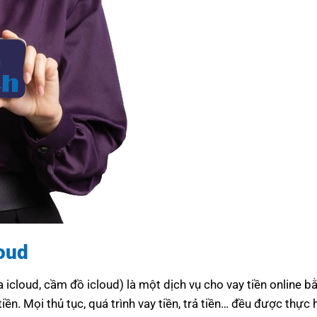
loud
a icloud, cầm đồ icloud) là một dịch vụ cho vay tiền online
iền. Mọi thủ tục, quá trình vay tiền, trả tiền… đều được thự