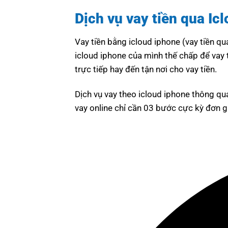
Dịch vụ vay tiền qua Ic
Vay tiền bằng icloud iphone (vay tiền qu
icloud iphone của mình thế chấp để vay t
trực tiếp hay đến tận nơi cho vay tiền.
Dịch vụ vay theo icloud iphone thông qua
vay online chỉ cần 03 bước cực kỳ đơn gi