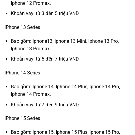
Iphone 12 Promax.
Khoản vay: từ 3 đến 5 triệu VND
IPhone 13 Series
Bao gồm: Iphone13, Iphone 13 Mini, Iphone 13 Pro,
Iphone 13 Promax.
Khoản vay: từ 5 đến 7 triệu VND
IPhone 14 Series
Bao gồm: Iphone 14, Iphone 14 Plus, Iphone 14 Pro,
Iphone 14 Promax.
Khoản vay: từ 7 đến 9 triệu VND
IPhone 15 Series
Bao gồm: Iphone 15, Iphone 15 Plus, Iphone 15 Pro,