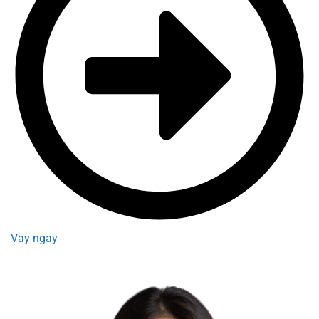
Vay ngay