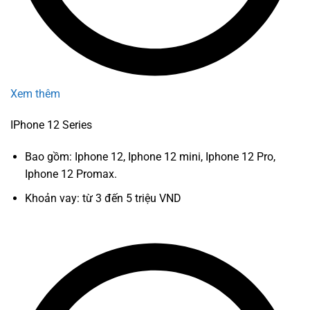
Xem thêm
IPhone 12 Series
Bao gồm: Iphone 12, Iphone 12 mini, Iphone 12 Pro,
Iphone 12 Promax.
Khoản vay: từ 3 đến 5 triệu VND