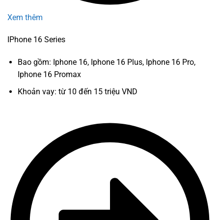
Xem thêm
IPhone 16 Series
Bao gồm: Iphone 16, Iphone 16 Plus, Iphone 16 Pro,
Iphone 16 Promax
Khoản vay: từ 10 đến 15 triệu VND