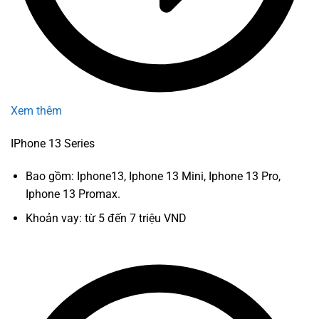
Xem thêm
IPhone 13 Series
Bao gồm: Iphone13, Iphone 13 Mini, Iphone 13 Pro,
Iphone 13 Promax.
Khoản vay: từ 5 đến 7 triệu VND