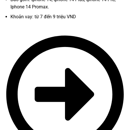
Iphone 14 Promax.
Khoản vay: từ 7 đến 9 triệu VND