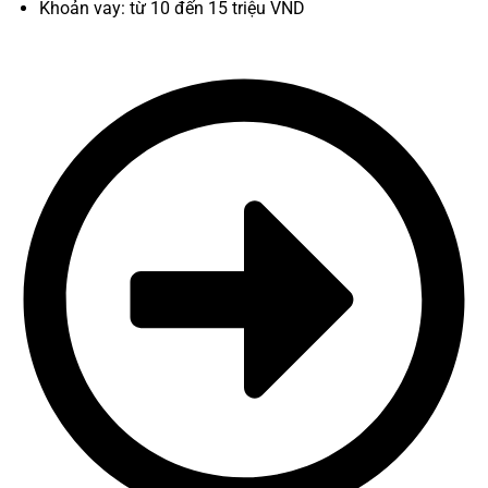
Khoản vay: từ 10 đến 15 triệu VND