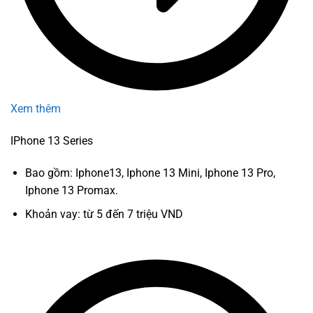
Xem thêm
IPhone 13 Series
Bao gồm: Iphone13, Iphone 13 Mini, Iphone 13 Pro,
Iphone 13 Promax.
Khoản vay: từ 5 đến 7 triệu VND