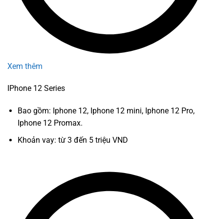
Xem thêm
IPhone 12 Series
Bao gồm: Iphone 12, Iphone 12 mini, Iphone 12 Pro,
Iphone 12 Promax.
Khoản vay: từ 3 đến 5 triệu VND