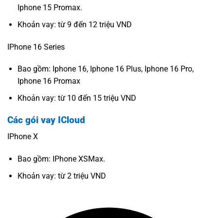
Iphone 15 Promax.
Khoản vay: từ 9 đến 12 triệu VND
IPhone 16 Series
Bao gồm: Iphone 16, Iphone 16 Plus, Iphone 16 Pro,
Iphone 16 Promax
Khoản vay: từ 10 đến 15 triệu VND
Các gói vay ICloud
IPhone X
Bao gồm: IPhone XSMax.
Khoản vay: từ 2 triệu VND