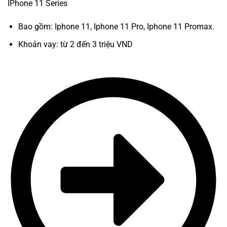
IPhone 11 Series
Bao gồm: Iphone 11, Iphone 11 Pro, Iphone 11 Promax.
Khoản vay: từ 2 đến 3 triệu VND