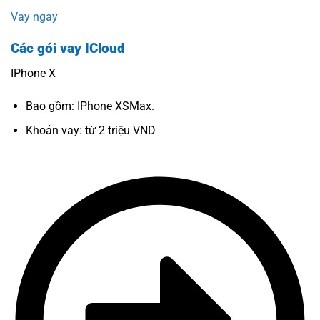
Vay ngay
Các gói vay ICloud
IPhone X
Bao gồm: IPhone XSMax.
Khoản vay: từ 2 triệu VND