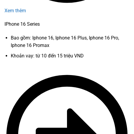
Xem thêm
IPhone 16 Series
Bao gồm: Iphone 16, Iphone 16 Plus, Iphone 16 Pro,
Iphone 16 Promax
Khoản vay: từ 10 đến 15 triệu VND