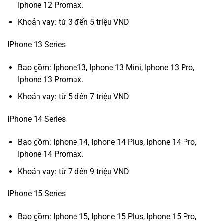
Iphone 12 Promax.
Khoản vay: từ 3 đến 5 triệu VND
IPhone 13 Series
Bao gồm: Iphone13, Iphone 13 Mini, Iphone 13 Pro,
Iphone 13 Promax.
Khoản vay: từ 5 đến 7 triệu VND
IPhone 14 Series
Bao gồm: Iphone 14, Iphone 14 Plus, Iphone 14 Pro,
Iphone 14 Promax.
Khoản vay: từ 7 đến 9 triệu VND
IPhone 15 Series
Bao gồm: Iphone 15, Iphone 15 Plus, Iphone 15 Pro,