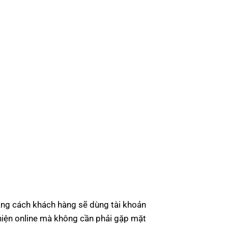
 bằng cách khách hàng sẽ dùng tài khoản
c hiện online mà không cần phải gặp mặt