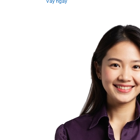
Vay ngay