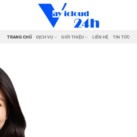
TRANG CHỦ
DỊCH VỤ
GIỚI THIỆU
LIÊN HỆ
TIN TỨC