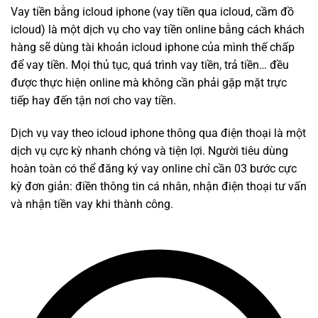
Vay tiền bằng icloud iphone (vay tiền qua icloud, cầm đồ
icloud) là một dịch vụ cho vay tiền online bằng cách khách
hàng sẽ dùng tài khoản icloud iphone của mình thế chấp
để vay tiền. Mọi thủ tục, quá trình vay tiền, trả tiền… đều
được thực hiện online mà không cần phải gặp mặt trực
tiếp hay đến tận nơi cho vay tiền.
Dịch vụ vay theo icloud iphone thông qua điện thoại là một
dịch vụ cực kỳ nhanh chóng và tiện lợi. Người tiêu dùng
hoàn toàn có thể đăng ký vay online chỉ cần 03 bước cực
kỳ đơn giản: điền thông tin cá nhân, nhận điện thoại tư vấn
và nhận tiền vay khi thành công.