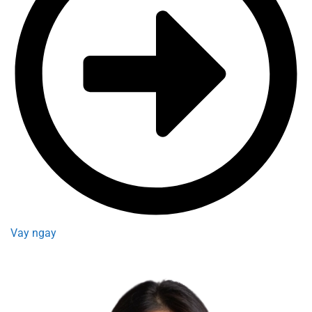
Vay ngay