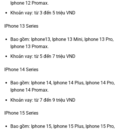
Iphone 12 Promax.
Khoản vay: từ 3 đến 5 triệu VND
IPhone 13 Series
Bao gồm: Iphone13, Iphone 13 Mini, Iphone 13 Pro,
Iphone 13 Promax.
Khoản vay: từ 5 đến 7 triệu VND
IPhone 14 Series
Bao gồm: Iphone 14, Iphone 14 Plus, Iphone 14 Pro,
Iphone 14 Promax.
Khoản vay: từ 7 đến 9 triệu VND
IPhone 15 Series
Bao gồm: Iphone 15, Iphone 15 Plus, Iphone 15 Pro,