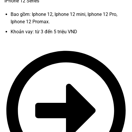
IPhone 12 Series
Bao gồm: Iphone 12, Iphone 12 mini, Iphone 12 Pro,
Iphone 12 Promax.
Khoản vay: từ 3 đến 5 triệu VND