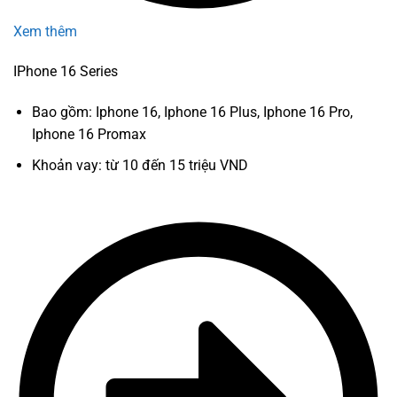
Xem thêm
IPhone 16 Series
Bao gồm: Iphone 16, Iphone 16 Plus, Iphone 16 Pro,
Iphone 16 Promax
Khoản vay: từ 10 đến 15 triệu VND