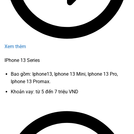
Xem thêm
IPhone 13 Series
Bao gồm: Iphone13, Iphone 13 Mini, Iphone 13 Pro,
Iphone 13 Promax.
Khoản vay: từ 5 đến 7 triệu VND