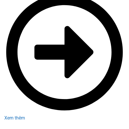
Xem thêm