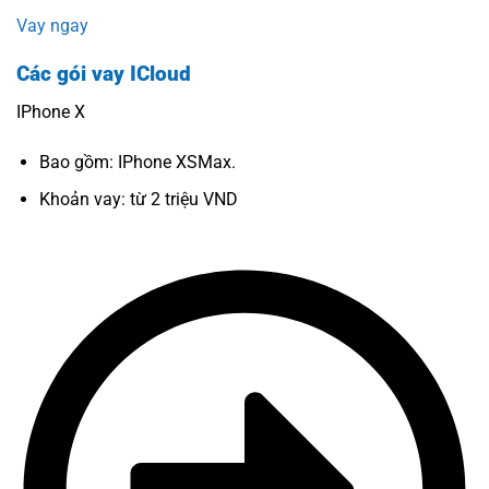
Vay ngay
Các gói vay ICloud
IPhone X
Bao gồm: IPhone XSMax.
Khoản vay: từ 2 triệu VND