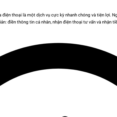
 điện thoại là một dịch vụ cực kỳ nhanh chóng và tiện lợi. 
ản: điền thông tin cá nhân, nhận điện thoại tư vấn và nhận ti