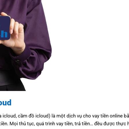
loud
a icloud, cầm đồ icloud) là một dịch vụ cho vay tiền online
iền. Mọi thủ tục, quá trình vay tiền, trả tiền… đều được thự