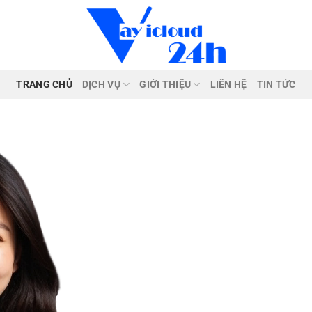
TRANG CHỦ
DỊCH VỤ
GIỚI THIỆU
LIÊN HỆ
TIN TỨC