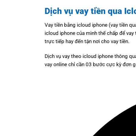
Dịch vụ vay tiền qua Ic
Vay tiền bằng icloud iphone (vay tiền qu
icloud iphone của mình thế chấp để vay t
trực tiếp hay đến tận nơi cho vay tiền.
Dịch vụ vay theo icloud iphone thông qua
vay online chỉ cần 03 bước cực kỳ đơn gi