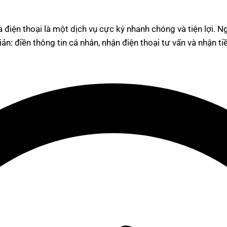
 điện thoại là một dịch vụ cực kỳ nhanh chóng và tiện lợi. 
ản: điền thông tin cá nhân, nhận điện thoại tư vấn và nhận ti