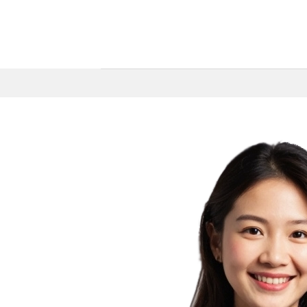
Bỏ
qua
nội
dung