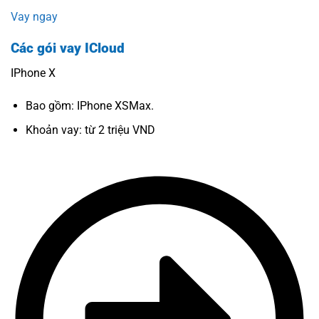
Vay ngay
Các gói vay ICloud
IPhone X
Bao gồm: IPhone XSMax.
Khoản vay: từ 2 triệu VND