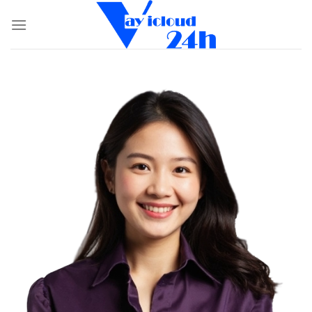
Bỏ
qua
nội
dung