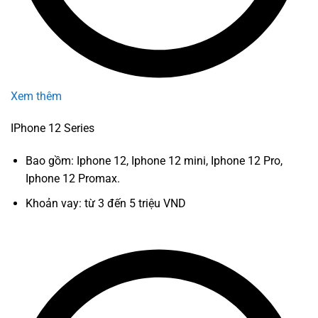
Xem thêm
IPhone 12 Series
Bao gồm: Iphone 12, Iphone 12 mini, Iphone 12 Pro,
Iphone 12 Promax.
Khoản vay: từ 3 đến 5 triệu VND