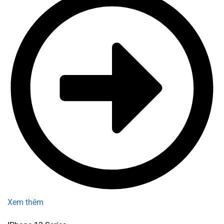
Xem thêm