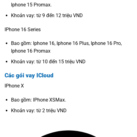
Iphone 15 Promax.
Khoản vay: từ 9 đến 12 triệu VND
IPhone 16 Series
Bao gồm: Iphone 16, Iphone 16 Plus, Iphone 16 Pro,
Iphone 16 Promax
Khoản vay: từ 10 đến 15 triệu VND
Các gói vay ICloud
IPhone X
Bao gồm: IPhone XSMax.
Khoản vay: từ 2 triệu VND