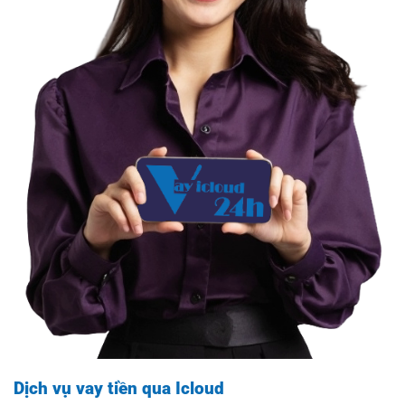
Dịch vụ vay tiền qua Icloud