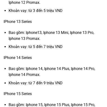
Iphone 12 Promax.
Khoản vay: từ 3 đến 5 triệu VND
IPhone 13 Series
Bao gồm: Iphone13, Iphone 13 Mini, Iphone 13 Pro,
Iphone 13 Promax.
Khoản vay: từ 5 đến 7 triệu VND
IPhone 14 Series
Bao gồm: Iphone 14, Iphone 14 Plus, Iphone 14 Pro,
Iphone 14 Promax.
Khoản vay: từ 7 đến 9 triệu VND
IPhone 15 Series
Bao gồm: Iphone 15, Iphone 15 Plus, Iphone 15 Pro,