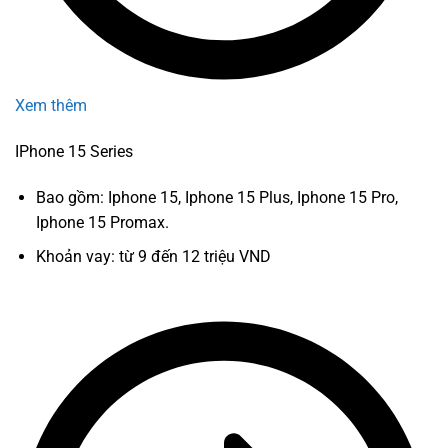
Xem thêm
IPhone 15 Series
Bao gồm: Iphone 15, Iphone 15 Plus, Iphone 15 Pro,
Iphone 15 Promax.
Khoản vay: từ 9 đến 12 triệu VND