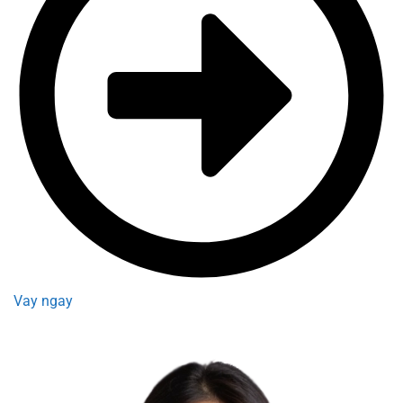
Vay ngay