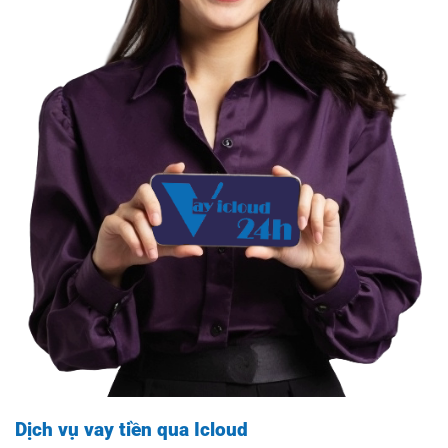
Dịch vụ vay tiền qua Icloud