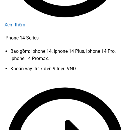
Xem thêm
IPhone 14 Series
Bao gồm: Iphone 14, Iphone 14 Plus, Iphone 14 Pro,
Iphone 14 Promax.
Khoản vay: từ 7 đến 9 triệu VND