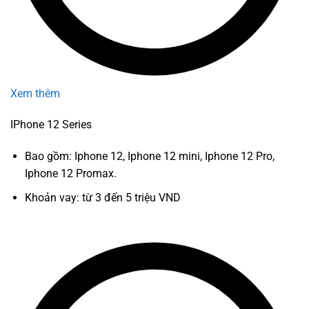
Xem thêm
IPhone 12 Series
Bao gồm: Iphone 12, Iphone 12 mini, Iphone 12 Pro,
Iphone 12 Promax.
Khoản vay: từ 3 đến 5 triệu VND