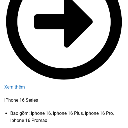
Xem thêm
IPhone 16 Series
Bao gồm: Iphone 16, Iphone 16 Plus, Iphone 16 Pro,
Iphone 16 Promax