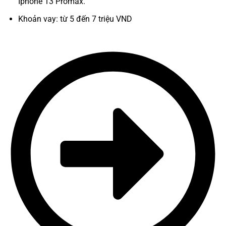
Iphone 13 Promax.
Khoản vay: từ 5 đến 7 triệu VND