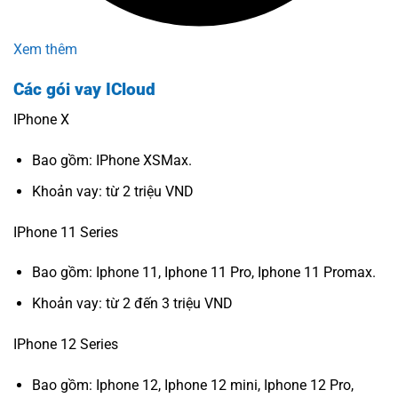
Xem thêm
Các gói vay ICloud
IPhone X
Bao gồm: IPhone XSMax.
Khoản vay: từ 2 triệu VND
IPhone 11 Series
Bao gồm: Iphone 11, Iphone 11 Pro, Iphone 11 Promax.
Khoản vay: từ 2 đến 3 triệu VND
IPhone 12 Series
Bao gồm: Iphone 12, Iphone 12 mini, Iphone 12 Pro,