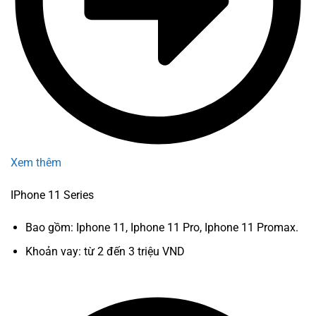
Xem thêm
IPhone 11 Series
Bao gồm: Iphone 11, Iphone 11 Pro, Iphone 11 Promax.
Khoản vay: từ 2 đến 3 triệu VND