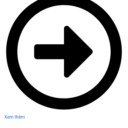
Xem thêm