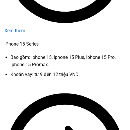
Xem thêm
IPhone 15 Series
Bao gồm: Iphone 15, Iphone 15 Plus, Iphone 15 Pro,
Iphone 15 Promax.
Khoản vay: từ 9 đến 12 triệu VND