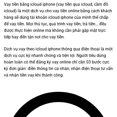
Vay tiền bằng icloud iphone (vay tiền qua icloud, cầm đồ
icloud) là một dịch vụ cho vay tiền online bằng cách khách
hàng sẽ dùng tài khoản icloud iphone của mình thế chấp
để vay tiền. Mọi thủ tục, quá trình vay tiền, trả tiền… đều
được thực hiện online mà không cần phải gặp mặt trực
tiếp hay đến tận nơi cho vay tiền.
Dịch vụ vay theo icloud iphone thông qua điện thoại là một
dịch vụ cực kỳ nhanh chóng và tiện lợi. Người tiêu dùng
hoàn toàn có thể đăng ký vay online chỉ cần 03 bước cực
kỳ đơn giản: điền thông tin cá nhân, nhận điện thoại tư vấn
và nhận tiền vay khi thành công.