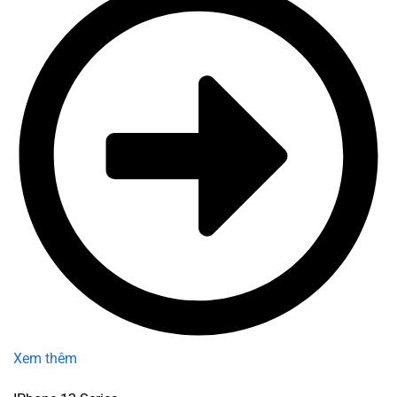
Xem thêm