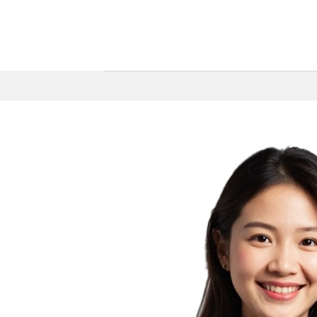
Bỏ
qua
nội
dung