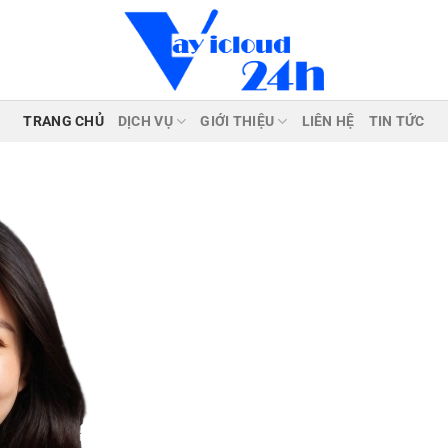
TRANG CHỦ
DỊCH VỤ
GIỚI THIỆU
LIÊN HỆ
TIN TỨC