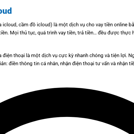
loud
a icloud, cầm đồ icloud) là một dịch vụ cho vay tiền online
iền. Mọi thủ tục, quá trình vay tiền, trả tiền… đều được thự
 điện thoại là một dịch vụ cực kỳ nhanh chóng và tiện lợi. 
ản: điền thông tin cá nhân, nhận điện thoại tư vấn và nhận ti