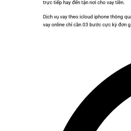
trực tiếp hay đến tận nơi cho vay tiền.
Dịch vụ vay theo icloud iphone thông qua
vay online chỉ cần 03 bước cực kỳ đơn gi