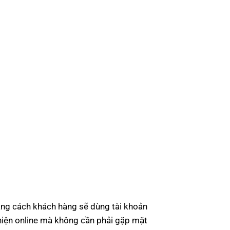
 bằng cách khách hàng sẽ dùng tài khoản
c hiện online mà không cần phải gặp mặt