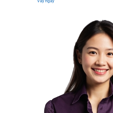
Vay ngay