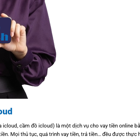
loud
a icloud, cầm đồ icloud) là một dịch vụ cho vay tiền online
iền. Mọi thủ tục, quá trình vay tiền, trả tiền… đều được thự