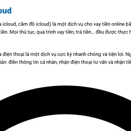
loud
a icloud, cầm đồ icloud) là một dịch vụ cho vay tiền online
iền. Mọi thủ tục, quá trình vay tiền, trả tiền… đều được thự
 điện thoại là một dịch vụ cực kỳ nhanh chóng và tiện lợi. 
ản: điền thông tin cá nhân, nhận điện thoại tư vấn và nhận ti