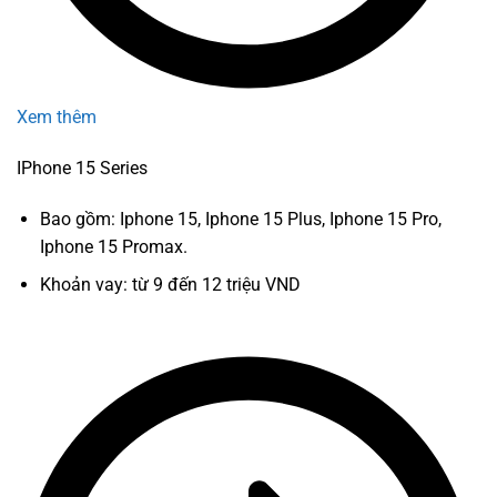
Xem thêm
IPhone 15 Series
Bao gồm: Iphone 15, Iphone 15 Plus, Iphone 15 Pro,
Iphone 15 Promax.
Khoản vay: từ 9 đến 12 triệu VND