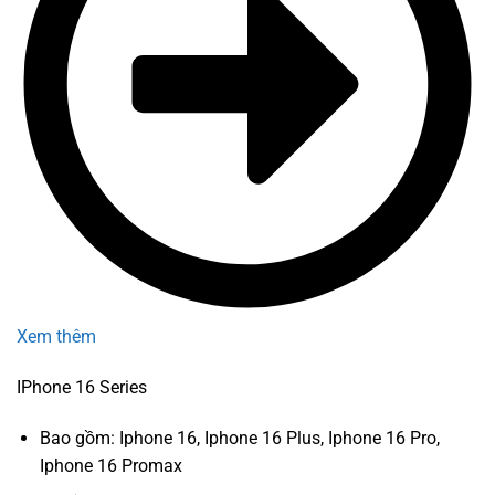
Xem thêm
IPhone 16 Series
Bao gồm: Iphone 16, Iphone 16 Plus, Iphone 16 Pro,
Iphone 16 Promax