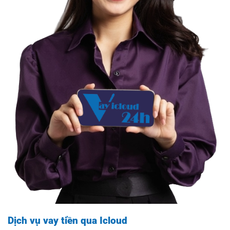
Dịch vụ vay tiền qua Icloud