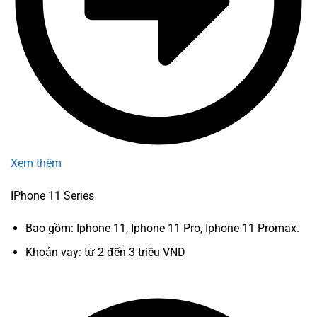
Xem thêm
IPhone 11 Series
Bao gồm: Iphone 11, Iphone 11 Pro, Iphone 11 Promax.
Khoản vay: từ 2 đến 3 triệu VND