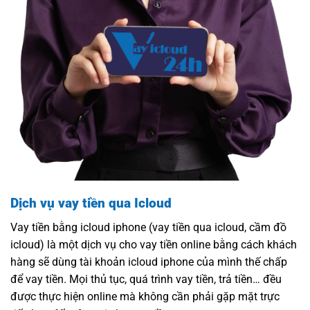
Dịch vụ vay tiền qua Icloud
Vay tiền bằng icloud iphone (vay tiền qua icloud, cầm đồ
icloud) là một dịch vụ cho vay tiền online bằng cách khách
hàng sẽ dùng tài khoản icloud iphone của mình thế chấp
để vay tiền. Mọi thủ tục, quá trình vay tiền, trả tiền… đều
được thực hiện online mà không cần phải gặp mặt trực