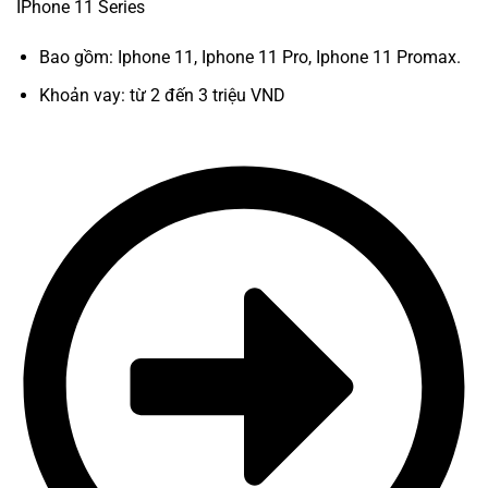
IPhone 11 Series
Bao gồm: Iphone 11, Iphone 11 Pro, Iphone 11 Promax.
Khoản vay: từ 2 đến 3 triệu VND