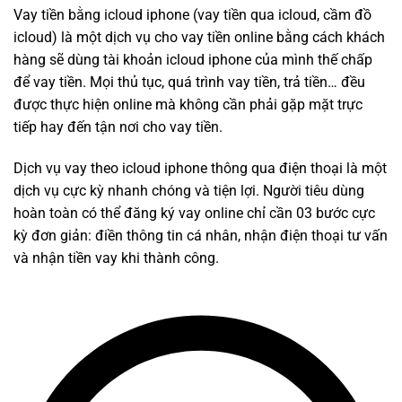
Vay tiền bằng icloud iphone (vay tiền qua icloud, cầm đồ
icloud) là một dịch vụ cho vay tiền online bằng cách khách
hàng sẽ dùng tài khoản icloud iphone của mình thế chấp
để vay tiền. Mọi thủ tục, quá trình vay tiền, trả tiền… đều
được thực hiện online mà không cần phải gặp mặt trực
tiếp hay đến tận nơi cho vay tiền.
Dịch vụ vay theo icloud iphone thông qua điện thoại là một
dịch vụ cực kỳ nhanh chóng và tiện lợi. Người tiêu dùng
hoàn toàn có thể đăng ký vay online chỉ cần 03 bước cực
kỳ đơn giản: điền thông tin cá nhân, nhận điện thoại tư vấn
và nhận tiền vay khi thành công.