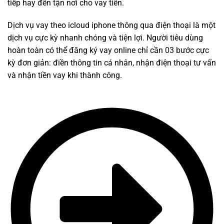
tiếp hay đến tận nơi cho vay tiền.
Dịch vụ vay theo icloud iphone thông qua điện thoại là một
dịch vụ cực kỳ nhanh chóng và tiện lợi. Người tiêu dùng
hoàn toàn có thể đăng ký vay online chỉ cần 03 bước cực
kỳ đơn giản: điền thông tin cá nhân, nhận điện thoại tư vấn
và nhận tiền vay khi thành công.