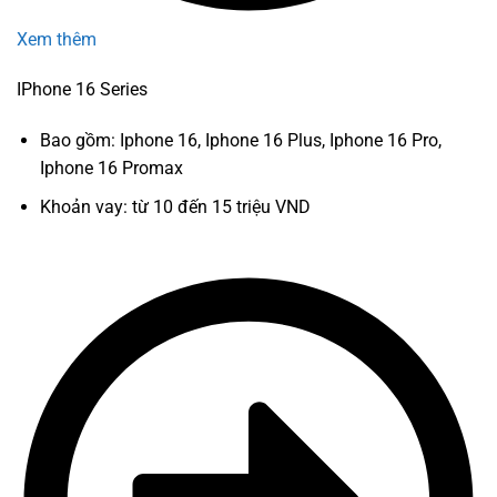
Xem thêm
IPhone 16 Series
Bao gồm: Iphone 16, Iphone 16 Plus, Iphone 16 Pro,
Iphone 16 Promax
Khoản vay: từ 10 đến 15 triệu VND