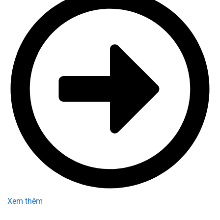
Xem thêm