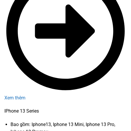
Xem thêm
IPhone 13 Series
Bao gồm: Iphone13, Iphone 13 Mini, Iphone 13 Pro,