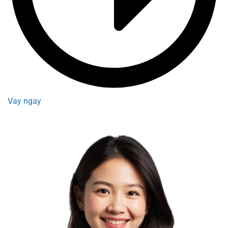
Vay ngay