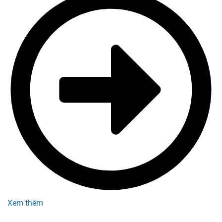
Xem thêm