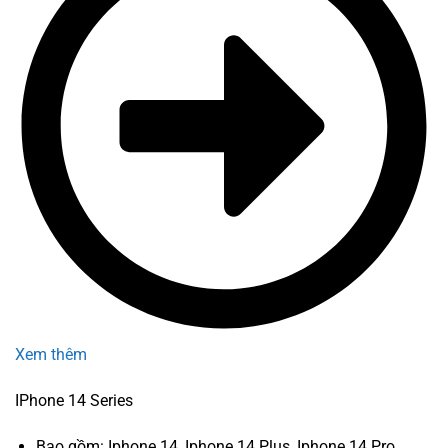
Xem thêm
IPhone 14 Series
Bao gồm: Iphone 14, Iphone 14 Plus, Iphone 14 Pro,