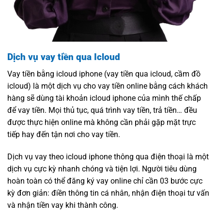
Dịch vụ vay tiền qua Icloud
Vay tiền bằng icloud iphone (vay tiền qua icloud, cầm đồ
icloud) là một dịch vụ cho vay tiền online bằng cách khách
hàng sẽ dùng tài khoản icloud iphone của mình thế chấp
để vay tiền. Mọi thủ tục, quá trình vay tiền, trả tiền… đều
được thực hiện online mà không cần phải gặp mặt trực
tiếp hay đến tận nơi cho vay tiền.
Dịch vụ vay theo icloud iphone thông qua điện thoại là một
dịch vụ cực kỳ nhanh chóng và tiện lợi. Người tiêu dùng
hoàn toàn có thể đăng ký vay online chỉ cần 03 bước cực
kỳ đơn giản: điền thông tin cá nhân, nhận điện thoại tư vấn
và nhận tiền vay khi thành công.