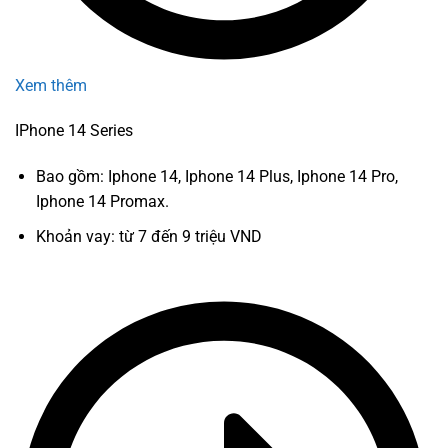
Xem thêm
IPhone 14 Series
Bao gồm: Iphone 14, Iphone 14 Plus, Iphone 14 Pro,
Iphone 14 Promax.
Khoản vay: từ 7 đến 9 triệu VND