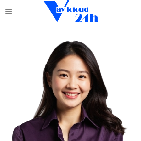
Bỏ
qua
nội
dung