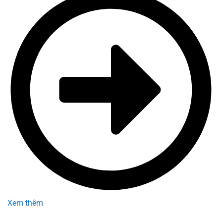
Xem thêm