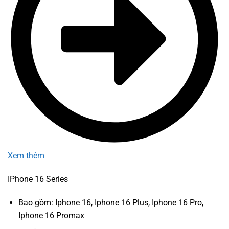
Xem thêm
IPhone 16 Series
Bao gồm: Iphone 16, Iphone 16 Plus, Iphone 16 Pro,
Iphone 16 Promax