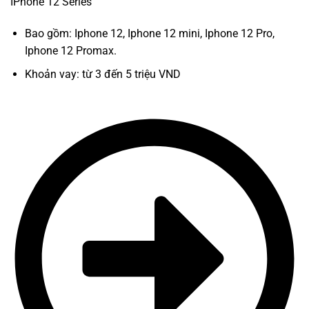
IPhone 12 Series
Bao gồm: Iphone 12, Iphone 12 mini, Iphone 12 Pro,
Iphone 12 Promax.
Khoản vay: từ 3 đến 5 triệu VND