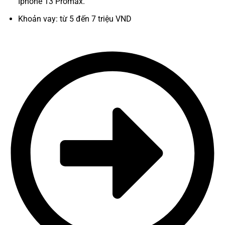
Iphone 13 Promax.
Khoản vay: từ 5 đến 7 triệu VND