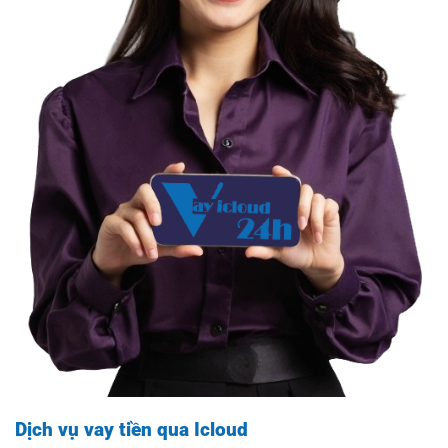
Dịch vụ vay tiền qua Icloud