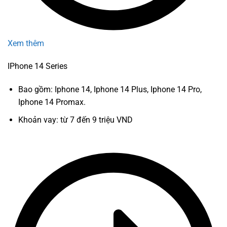
Xem thêm
IPhone 14 Series
Bao gồm: Iphone 14, Iphone 14 Plus, Iphone 14 Pro,
Iphone 14 Promax.
Khoản vay: từ 7 đến 9 triệu VND