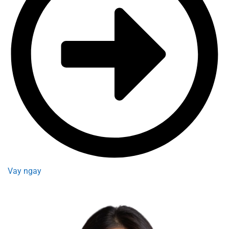
Vay ngay