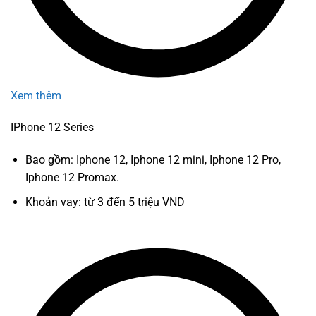
Xem thêm
IPhone 12 Series
Bao gồm: Iphone 12, Iphone 12 mini, Iphone 12 Pro,
Iphone 12 Promax.
Khoản vay: từ 3 đến 5 triệu VND