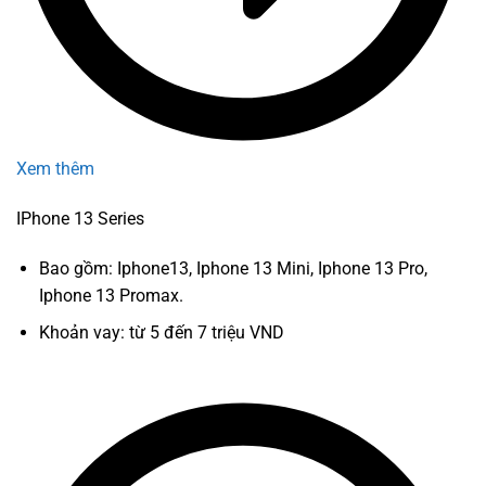
Xem thêm
IPhone 13 Series
Bao gồm: Iphone13, Iphone 13 Mini, Iphone 13 Pro,
Iphone 13 Promax.
Khoản vay: từ 5 đến 7 triệu VND