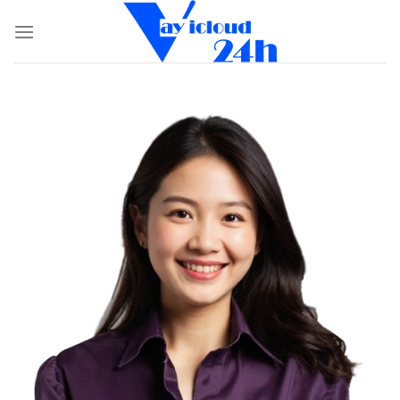
Bỏ
qua
nội
dung