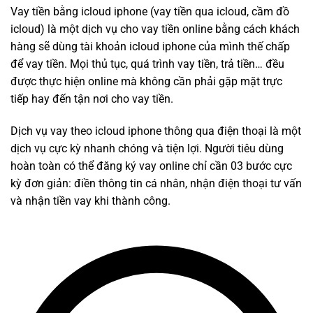
Vay tiền bằng icloud iphone (vay tiền qua icloud, cầm đồ
icloud) là một dịch vụ cho vay tiền online bằng cách khách
hàng sẽ dùng tài khoản icloud iphone của mình thế chấp
để vay tiền. Mọi thủ tục, quá trình vay tiền, trả tiền… đều
được thực hiện online mà không cần phải gặp mặt trực
tiếp hay đến tận nơi cho vay tiền.
Dịch vụ vay theo icloud iphone thông qua điện thoại là một
dịch vụ cực kỳ nhanh chóng và tiện lợi. Người tiêu dùng
hoàn toàn có thể đăng ký vay online chỉ cần 03 bước cực
kỳ đơn giản: điền thông tin cá nhân, nhận điện thoại tư vấn
và nhận tiền vay khi thành công.