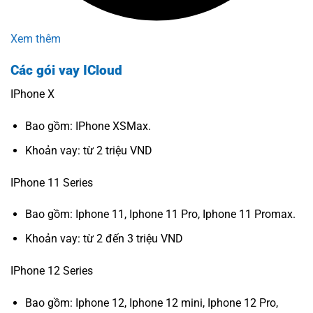
Xem thêm
Các gói vay ICloud
IPhone X
Bao gồm: IPhone XSMax.
Khoản vay: từ 2 triệu VND
IPhone 11 Series
Bao gồm: Iphone 11, Iphone 11 Pro, Iphone 11 Promax.
Khoản vay: từ 2 đến 3 triệu VND
IPhone 12 Series
Bao gồm: Iphone 12, Iphone 12 mini, Iphone 12 Pro,