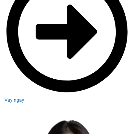
Vay ngay