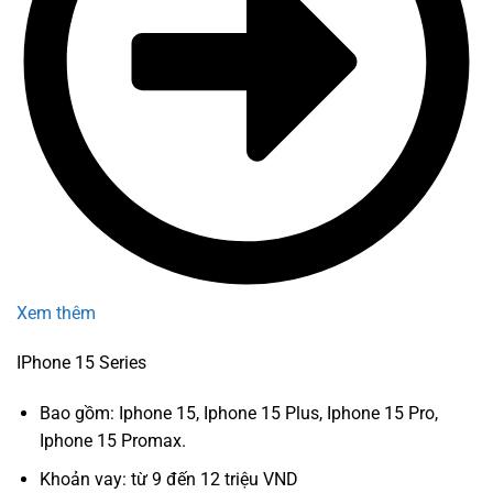
Xem thêm
IPhone 15 Series
Bao gồm: Iphone 15, Iphone 15 Plus, Iphone 15 Pro,
Iphone 15 Promax.
Khoản vay: từ 9 đến 12 triệu VND