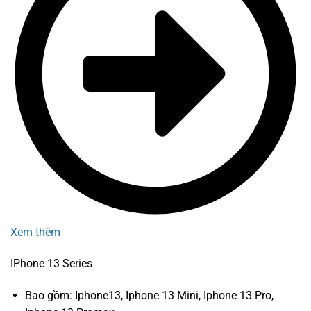
Xem thêm
IPhone 13 Series
Bao gồm: Iphone13, Iphone 13 Mini, Iphone 13 Pro,