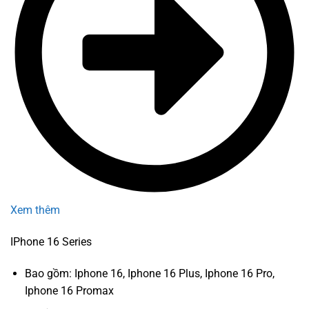
Xem thêm
IPhone 16 Series
Bao gồm: Iphone 16, Iphone 16 Plus, Iphone 16 Pro,
Iphone 16 Promax