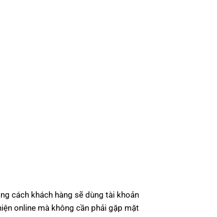
 bằng cách khách hàng sẽ dùng tài khoản
c hiện online mà không cần phải gặp mặt