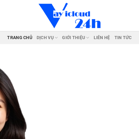
TRANG CHỦ
DỊCH VỤ
GIỚI THIỆU
LIÊN HỆ
TIN TỨC