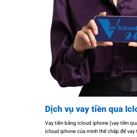
Dịch vụ vay tiền qua Ic
Vay tiền bằng icloud iphone (vay tiền qu
icloud iphone của mình thế chấp để vay t