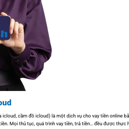
loud
a icloud, cầm đồ icloud) là một dịch vụ cho vay tiền online
iền. Mọi thủ tục, quá trình vay tiền, trả tiền… đều được thự