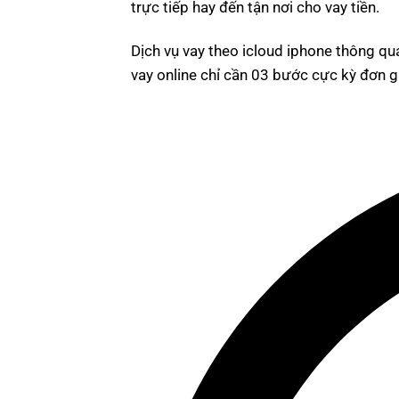
trực tiếp hay đến tận nơi cho vay tiền.
Dịch vụ vay theo icloud iphone thông qua
vay online chỉ cần 03 bước cực kỳ đơn gi