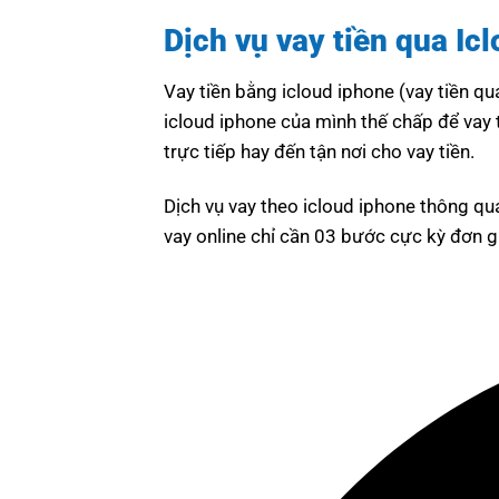
Dịch vụ vay tiền qua Ic
Vay tiền bằng icloud iphone (vay tiền qu
icloud iphone của mình thế chấp để vay t
trực tiếp hay đến tận nơi cho vay tiền.
Dịch vụ vay theo icloud iphone thông qua
vay online chỉ cần 03 bước cực kỳ đơn gi