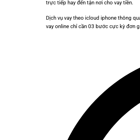
trực tiếp hay đến tận nơi cho vay tiền.
Dịch vụ vay theo icloud iphone thông qua
vay online chỉ cần 03 bước cực kỳ đơn gi