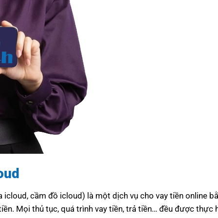
loud
a icloud, cầm đồ icloud) là một dịch vụ cho vay tiền online
iền. Mọi thủ tục, quá trình vay tiền, trả tiền… đều được thự